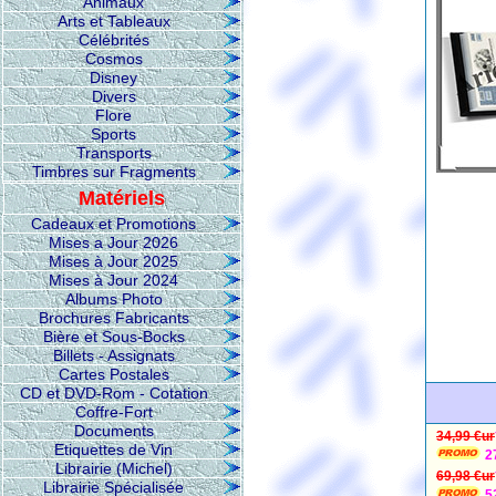
Animaux
Arts et Tableaux
Célébrités
Cosmos
Disney
Divers
Flore
Sports
Transports
Timbres sur Fragments
Matériels
Cadeaux et Promotions
Mises a Jour 2026
Mises à Jour 2025
Mises à Jour 2024
Albums Photo
Brochures Fabricants
Bière et Sous-Bocks
Billets - Assignats
Cartes Postales
CD et DVD-Rom - Cotation
Coffre-Fort
Documents
34,99 €ur
Etiquettes de Vin
2
Librairie (Michel)
69,98 €ur
Librairie Spécialisée
5