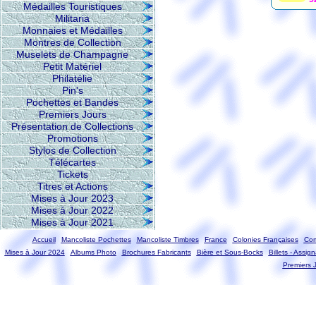
Médailles Touristiques
Militaria
Monnaies et Médailles
Montres de Collection
Muselets de Champagne
Petit Matériel
Philatélie
Pin's
Pochettes et Bandes
Premiers Jours
Présentation de Collections
Promotions
Stylos de Collection
Télécartes
Tickets
Titres et Actions
Mises à Jour 2023
Mises à Jour 2022
Mises à Jour 2021
Accueil
Mancoliste Pochettes
Mancoliste Timbres
France
Colonies Françaises
Com
Mises à Jour 2024
Albums Photo
Brochures Fabricants
Bière et Sous-Bocks
Billets - Assign
Premiers 