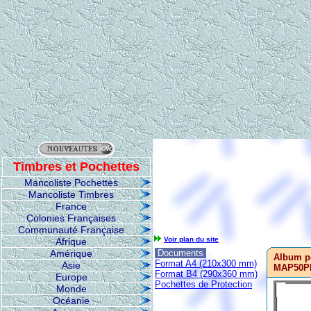
Timbres et Pochettes
Mancoliste Pochettes
Mancoliste Timbres
France
Colonies Françaises
Communauté Française
Voir plan du site
Afrique
Amérique
Documents
Album p
Format A4 (210x300 mm)
Asie
MAP50P
Format B4 (290x360 mm)
Europe
Pochettes de Protection
Monde
Océanie