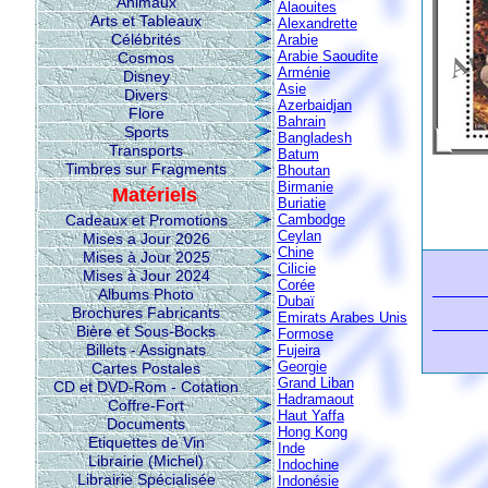
Animaux
Alaouites
Arts et Tableaux
Alexandrette
Célébrités
Arabie
Arabie Saoudite
Cosmos
Arménie
Disney
Asie
Divers
Azerbaidjan
Flore
Bahrain
Sports
Bangladesh
Transports
Batum
Timbres sur Fragments
Bhoutan
Birmanie
Matériels
Buriatie
Cadeaux et Promotions
Cambodge
Ceylan
Mises a Jour 2026
Chine
Mises à Jour 2025
Cilicie
Mises à Jour 2024
Corée
Albums Photo
Dubaï
Brochures Fabricants
Emirats Arabes Unis
Bière et Sous-Bocks
Formose
Billets - Assignats
Fujeira
Georgie
Cartes Postales
Grand Liban
CD et DVD-Rom - Cotation
Hadramaout
Coffre-Fort
Haut Yaffa
Documents
Hong Kong
Etiquettes de Vin
Inde
Librairie (Michel)
Indochine
Librairie Spécialisée
Indonésie