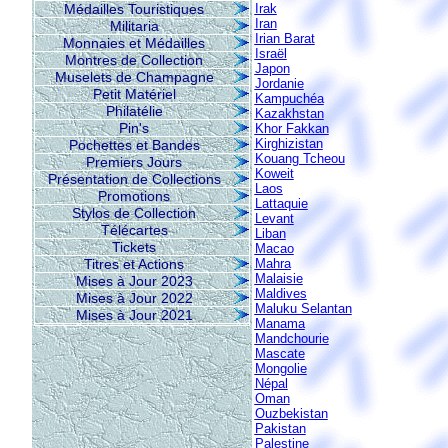
Médailles Touristiques
Irak
Iran
Militaria
Irian Barat
Monnaies et Médailles
Israël
Montres de Collection
Japon
Muselets de Champagne
Jordanie
Petit Matériel
Kampuchéa
Philatélie
Kazakhstan
Pin's
Khor Fakkan
Kirghizistan
Pochettes et Bandes
Kouang Tcheou
Premiers Jours
Koweit
Présentation de Collections
Laos
Promotions
Lattaquie
Stylos de Collection
Levant
Télécartes
Liban
Tickets
Macao
Titres et Actions
Mahra
Malaisie
Mises à Jour 2023
Maldives
Mises à Jour 2022
Maluku Selantan
Mises à Jour 2021
Manama
Mandchourie
Mascate
Mongolie
Népal
Oman
Ouzbekistan
Pakistan
Palestine