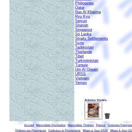
Philippines
Qatar
Ras Al Khaïma
Ryu Kyu
Seiyun
Sharjah
Singapour
Sri Lanka
Straits Settlements
Syrie
Tadjikistan
Thaïlande
Tibet
Turkménistan
Turquie
Um Al Qiwain
URSS
Vietnam
Yemen
Accueil
Mancoliste Pochettes
Mancoliste Timbres
France
Colonies Françai
Timbres sur Fragments
Cadeaux et Promotions
Mises a Jour 2026
Mises à Jour 2