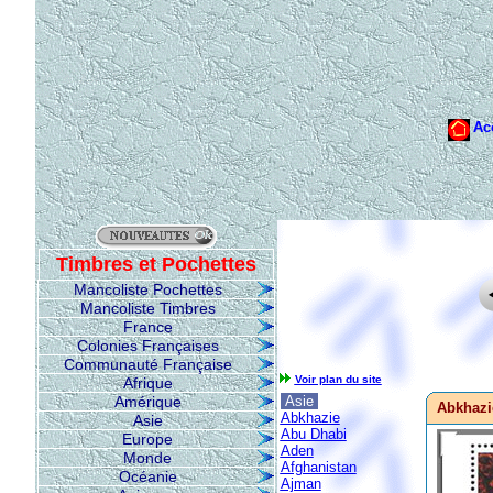
Timbres et Pochettes
Mancoliste Pochettes
Mancoliste Timbres
France
Colonies Françaises
Communauté Française
Voir plan du site
Afrique
Amérique
Asie
Abkhazi
Abkhazie
Asie
Abu Dhabi
Europe
Aden
Monde
Afghanistan
Océanie
Ajman