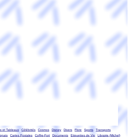
ts et Tableaux
Célébrités
Cosmos
Disney
Divers
Flore
Sports
Transports
ignats
Cartes Postales
Coffre-Fort
Documents
Etiquettes de Vin
Librairie (Michel)