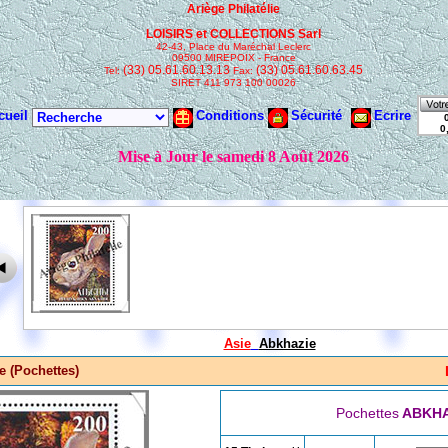
Asie
Abkhazie
e (Pochettes)
Pochettes
ABKHA