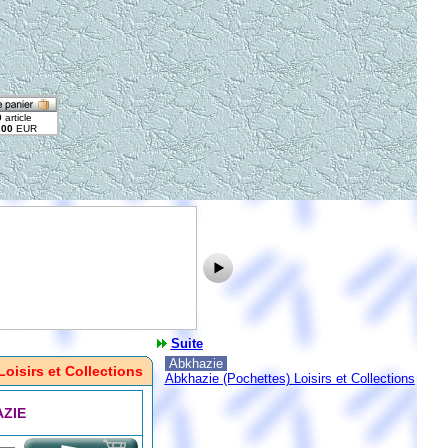
Suite
Abkhazie
Loisirs et Collections
Abkhazie (Pochettes) Loisirs et Collections
ZIE