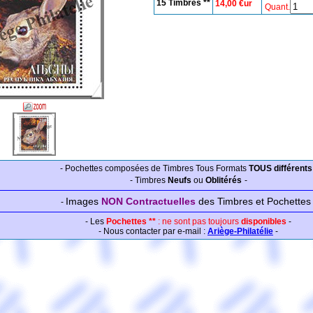
15 Timbres **
14,00 €ur
Quant.
- Pochettes composées de Timbres Tous Formats
TOUS différents
-
Timbres
Neufs
ou
Oblitérés
-
Images
NON Contractuelles
des Timbres et Pochettes
-
-
Les
Pochettes **
: ne sont pas toujours
disponibles
-
-
Nous contacter par e-mail :
Ariège-Philatélie
-