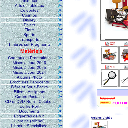
Animaux
Arts et Tableaux
Célébrités
Cosmos
Disney
Divers
Flore
Sports
Transports
Timbres sur Fragments
Matériels
Cadeaux et Promotions
Mises a Jour 2026
Mises à Jour 2025
Mises à Jour 2024
Albums Photo
Brochures Fabricants
Bière et Sous-Bocks
Billets - Assignats
Cartes Postales
43,00 €ur
CD et DVD-Rom - Cotation
21,03 €ur
Coffre-Fort
Documents
Etiquettes de Vin
Librairie (Michel)
Librairie Spécialisée