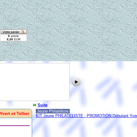
Suite
Jeune Philatéliste
Yvert et Tellier
KIT Jeune PHILATELISTE - PROMOTION Débutant Yvert 