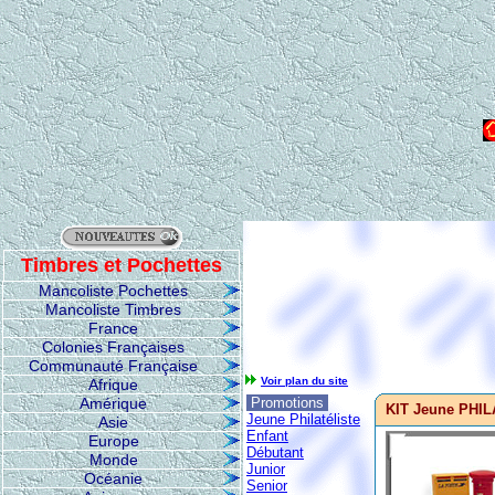
Timbres et Pochettes
Mancoliste Pochettes
Mancoliste Timbres
France
Colonies Françaises
Communauté Française
Voir plan du site
Afrique
Amérique
Promotions
KIT Jeune PHI
Jeune Philatéliste
Asie
Enfant
Europe
Débutant
Monde
Junior
Océanie
Senior