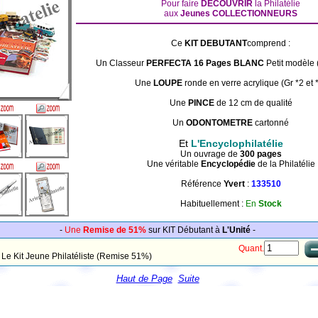
Pour faire
DECOUVRIR
la Philatélie
aux
Jeunes COLLECTIONNEURS
Ce
KIT DEBUTANT
comprend :
Un Classeur
PERFECTA 16 Pages BLANC
Petit modèle 
Une
LOUPE
ronde en verre acrylique (Gr *2 et 
Une
PINCE
de 12 cm de qualité
Un
ODONTOMETRE
cartonné
Et
L'Encyclophilatélie
Un ouvrage de
300 pages
Une véritable
Encyclopédie
de la Philatélie
Référence
Yvert
:
133510
Habituellement :
En
Stock
[YT-KIT-DEBUT]
-
Une
Remise de 51%
sur KIT Débutant à
L'Unité
-
Quant.
Le Kit Jeune Philatéliste (Remise 51%)
Haut de Page
Suite