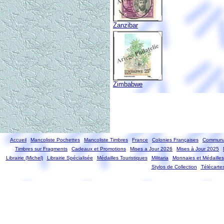
Zanzibar
Zimbabwe
Accueil
Mancoliste Pochettes
Mancoliste Timbres
France
Colonies Françaises
Communa
Timbres sur Fragments
Cadeaux et Promotions
Mises a Jour 2026
Mises à Jour 2025
Librairie (Michel)
Librairie Spécialisée
Médailles Touristiques
Militaria
Monnaies et Médailles
Stylos de Collection
Télécarte