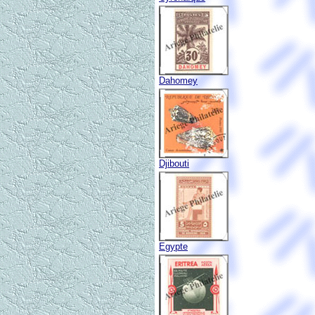
Dahomey
Djibouti
Egypte