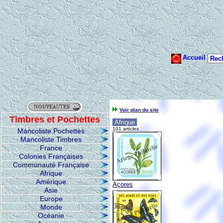
Voir plan du site
Timbres et Pochettes
Afrique
101 articles
Mancoliste Pochettes
Mancoliste Timbres
France
Colonies Françaises
Communauté Française
Afrique
Amérique
Açores
Asie
Europe
Monde
Océanie