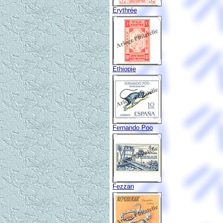
Erythrée
Ethiopie
Fernando Poo
Fezzan