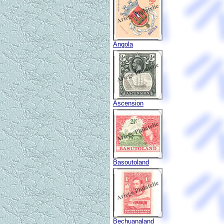
Angola
Ascension
Basoutoland
Bechuanaland