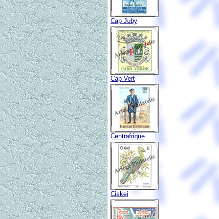
Cap Juby
Cap Vert
Centrafrique
Ciskei