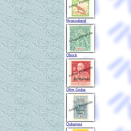
Nyassaland
Obock
Oltre Giuba
Oubangui