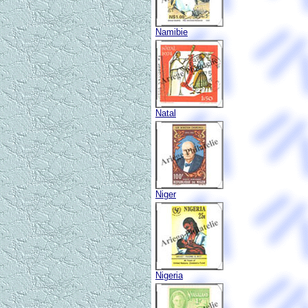
Namibie
Natal
Niger
Nigeria