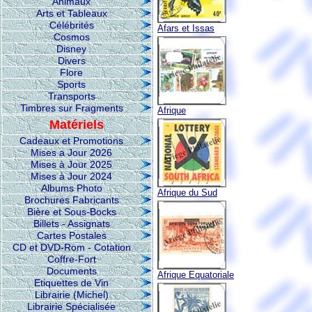
Animaux
Arts et Tableaux
Célébrités
Afars et Issas
Cosmos
Disney
Divers
Flore
Sports
Transports
Timbres sur Fragments
Afrique
Matériels
Cadeaux et Promotions
Mises a Jour 2026
Mises à Jour 2025
Mises à Jour 2024
Albums Photo
Afrique du Sud
Brochures Fabricants
Bière et Sous-Bocks
Billets - Assignats
Cartes Postales
CD et DVD-Rom - Cotation
Coffre-Fort
Documents
Afrique Equatoriale
Etiquettes de Vin
Librairie (Michel)
Librairie Spécialisée