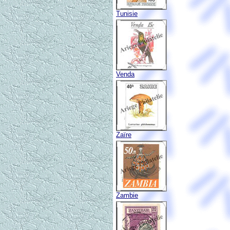
Tunisie
Venda
Zaïre
Zambie