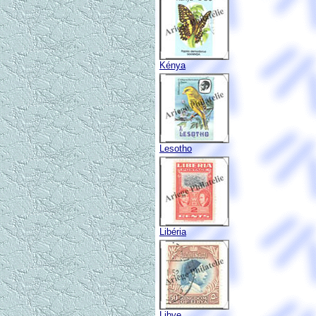
Kénya
Lesotho
Libéria
Libye