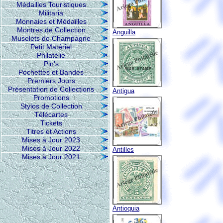
Médailles Touristiques
Militaria
Monnaies et Médailles
Montres de Collection
Anguilla
Muselets de Champagne
Petit Matériel
Philatélie
Pin's
Pochettes et Bandes
Premiers Jours
Présentation de Collections
Antigua
Promotions
Stylos de Collection
Télécartes
Tickets
Titres et Actions
Mises à Jour 2023
Mises à Jour 2022
Antilles
Mises à Jour 2021
Antioquia