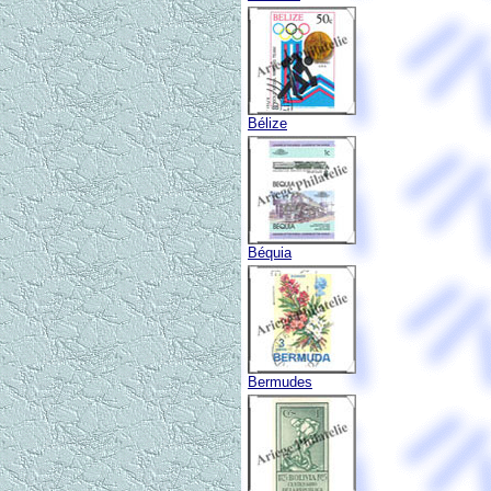
Bélize
Béquia
Bermudes