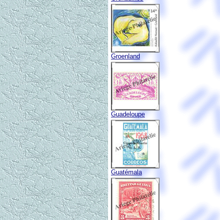
Groenland
Guadeloupe
Guatémala