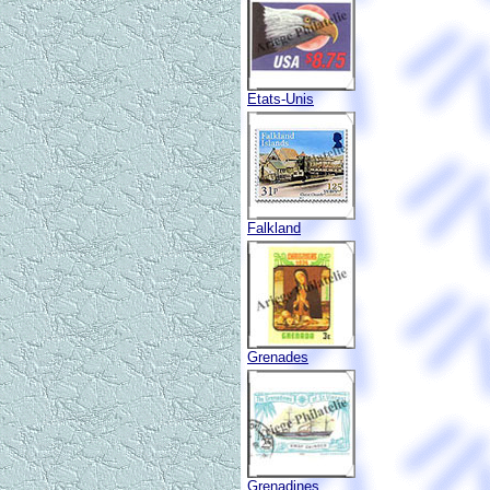
Etats-Unis
Falkland
Grenades
Grenadines