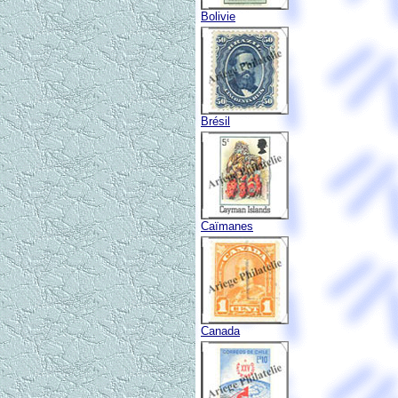
Bolivie
Brésil
Caïmanes
Canada