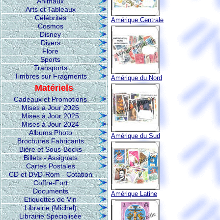
Animaux
Arts et Tableaux
Célébrités
Amérique Centrale
Cosmos
Disney
Divers
Flore
Sports
Transports
Timbres sur Fragments
Amérique du Nord
Matériels
Cadeaux et Promotions
Mises a Jour 2026
Mises à Jour 2025
Mises à Jour 2024
Albums Photo
Amérique du Sud
Brochures Fabricants
Bière et Sous-Bocks
Billets - Assignats
Cartes Postales
CD et DVD-Rom - Cotation
Coffre-Fort
Documents
Amérique Latine
Etiquettes de Vin
Librairie (Michel)
Librairie Spécialisée