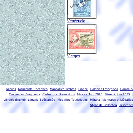
Vénézuela
Vierges
Accueil
Mancoliste Pochettes
Mancoliste Timbres
France
Colonies Françaises
Communa
Timbres sur Fragments
Cadeaux et Promotions
Mises a Jour 2026
Mises à Jour 2025
Librairie (Michel)
Librairie Spécialisée
Médailles Touristiques
Militaria
Monnaies et Médailles
Stylos de Collection
Télécarte