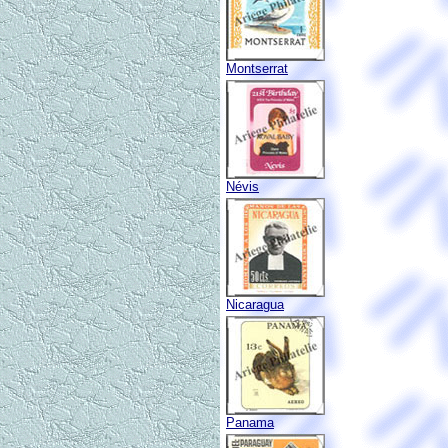
Montserrat
Névis
Nicaragua
Panama