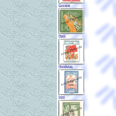
Guyane
Haïti
Honduras
Inini