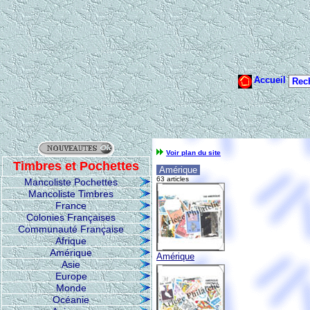
Voir plan du site
Timbres et Pochettes
Amérique
63 articles
Mancoliste Pochettes
Mancoliste Timbres
France
Colonies Françaises
Communauté Française
Afrique
Amérique
Amérique
Asie
Europe
Monde
Océanie