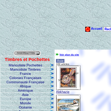
Voir plan du site
Timbres et Pochettes
Asie
169 articles
Mancoliste Pochettes
Mancoliste Timbres
France
Colonies Françaises
Communauté Française
Afrique
Amérique
Abkhazie
Asie
Europe
Monde
Océanie