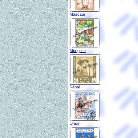
Mascate
Mongolie
Népal
Oman