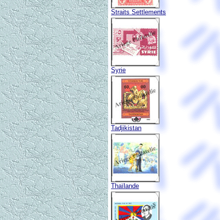
Straits Settlements
Syrie
Tadjikistan
Thaïlande