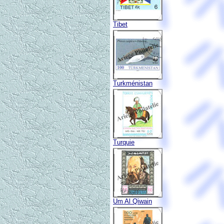
Tibet
Turkménistan
Turquie
Um Al Qiwain