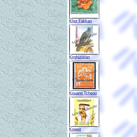
Khor Fakkan
Kirghizistan
Kouang Tcheou
Koweit