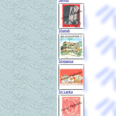
Seiyun
Sharjah
Singapour
Sri Lanka