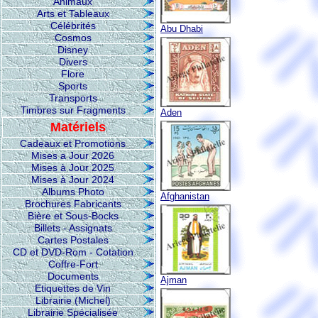
Animaux
Arts et Tableaux
Célébrités
Abu Dhabi
Cosmos
Disney
Divers
Flore
Sports
Transports
Timbres sur Fragments
Aden
Matériels
Cadeaux et Promotions
Mises a Jour 2026
Mises à Jour 2025
Mises à Jour 2024
Albums Photo
Afghanistan
Brochures Fabricants
Bière et Sous-Bocks
Billets - Assignats
Cartes Postales
CD et DVD-Rom - Cotation
Coffre-Fort
Documents
Ajman
Etiquettes de Vin
Librairie (Michel)
Librairie Spécialisée