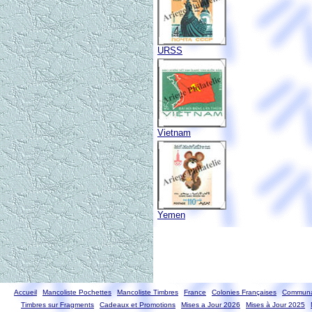
URSS
Vietnam
Yemen
Accueil
Mancoliste Pochettes
Mancoliste Timbres
France
Colonies Françaises
Communa
Timbres sur Fragments
Cadeaux et Promotions
Mises a Jour 2026
Mises à Jour 2025