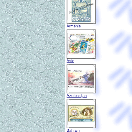
Arménie
Asie
Azerbaidjan
Bahrain