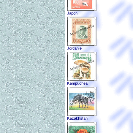
Japon
Jordanie
Kampuchéa
Kazakhstan