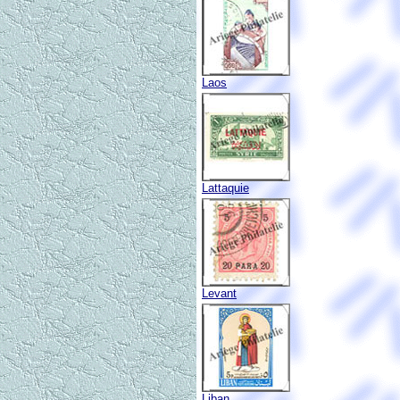
Laos
Lattaquie
Levant
Liban