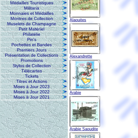
Médailles Touristiques
Militaria
Monnaies et Médailles
Montres de Collection
Alaouites
Muselets de Champagne
Petit Matériel
Philatélie
Pin's
Pochettes et Bandes
Premiers Jours
Présentation de Collections
Alexandrette
Promotions
Stylos de Collection
Télécartes
Tickets
Titres et Actions
Mises à Jour 2023
Mises à Jour 2022
Arabie
Mises à Jour 2021
Arabie Saoudite