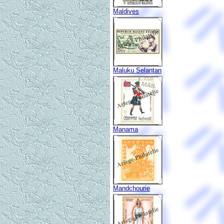
Maldives
Maluku Selantan
Manama
Mandchourie