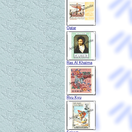
Qatar
Ras Al Khaïma
Ryu Kyu