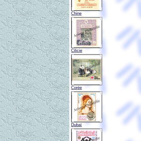
Chine
Cilicie
Corée
Dubaï