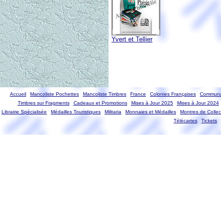
Yvert et Tellier
Accueil
Mancoliste Pochettes
Mancoliste Timbres
France
Colonies Françaises
Communa
Timbres sur Fragments
Cadeaux et Promotions
Mises à Jour 2025
Mises à Jour 2024
Librairie Spécialisée
Médailles Touristiques
Militaria
Monnaies et Médailles
Montres de Collec
Télécartes
Tickets