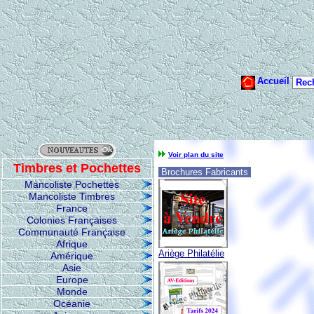
Voir plan du site
Timbres et Pochettes
Brochures Fabricants
Mancoliste Pochettes
Mancoliste Timbres
France
Colonies Françaises
Communauté Française
Afrique
Ariège Philatélie
Amérique
Asie
Europe
Monde
Océanie