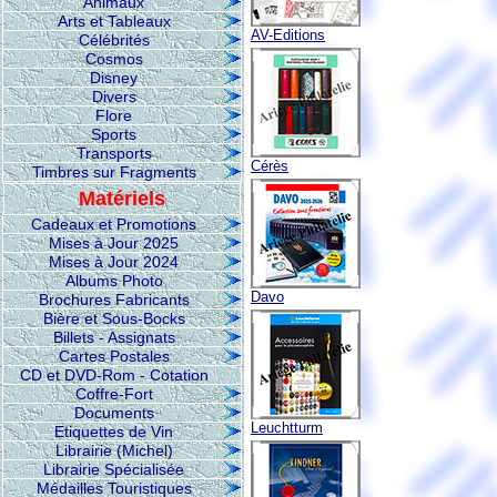
Animaux
Arts et Tableaux
AV-Editions
Célébrités
Cosmos
Disney
Divers
Flore
Sports
Transports
Cérès
Timbres sur Fragments
Matériels
Cadeaux et Promotions
Mises à Jour 2025
Mises à Jour 2024
Albums Photo
Davo
Brochures Fabricants
Bière et Sous-Bocks
Billets - Assignats
Cartes Postales
CD et DVD-Rom - Cotation
Coffre-Fort
Documents
Leuchtturm
Etiquettes de Vin
Librairie (Michel)
Librairie Spécialisée
Médailles Touristiques