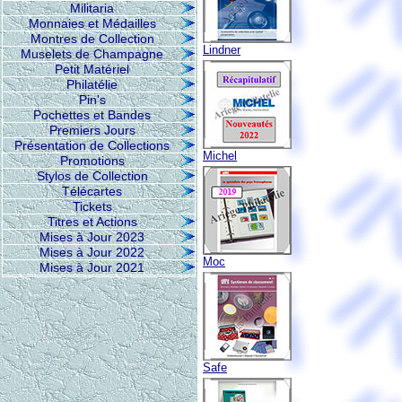
Militaria
Monnaies et Médailles
Montres de Collection
Lindner
Muselets de Champagne
Petit Matériel
Philatélie
Pin's
Pochettes et Bandes
Premiers Jours
Présentation de Collections
Michel
Promotions
Stylos de Collection
Télécartes
Tickets
Titres et Actions
Mises à Jour 2023
Mises à Jour 2022
Moc
Mises à Jour 2021
Safe