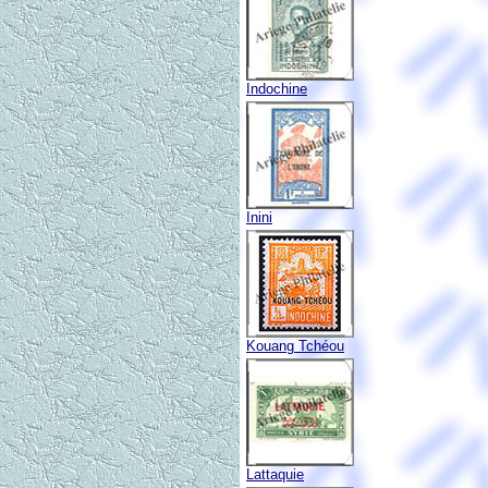
Indochine
Inini
Kouang Tchéou
Lattaquie