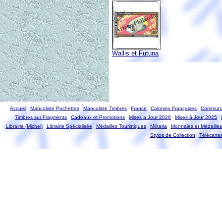
Wallis et Futuna
Accueil
Mancoliste Pochettes
Mancoliste Timbres
France
Colonies Françaises
Communa
Timbres sur Fragments
Cadeaux et Promotions
Mises a Jour 2026
Mises à Jour 2025
Librairie (Michel)
Librairie Spécialisée
Médailles Touristiques
Militaria
Monnaies et Médailles
Stylos de Collection
Télécarte