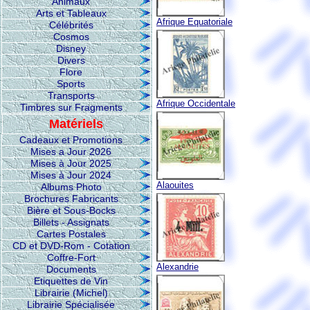
Animaux
Arts et Tableaux
Afrique Equatoriale
Célébrités
Cosmos
Disney
Divers
Flore
Sports
Transports
Afrique Occidentale
Timbres sur Fragments
Matériels
Cadeaux et Promotions
Mises a Jour 2026
Mises à Jour 2025
Mises à Jour 2024
Alaouites
Albums Photo
Brochures Fabricants
Bière et Sous-Bocks
Billets - Assignats
Cartes Postales
CD et DVD-Rom - Cotation
Coffre-Fort
Alexandrie
Documents
Etiquettes de Vin
Librairie (Michel)
Librairie Spécialisée