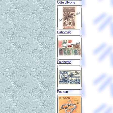
Côte d'Ivoire
Dahomey
Faidherbe
Fezzan