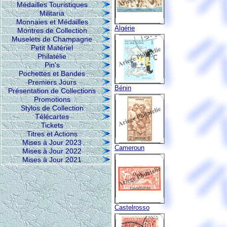
Médailles Touristiques
Militaria
Monnaies et Médailles
Algérie
Montres de Collection
Muselets de Champagne
Petit Matériel
Philatélie
Pin's
Pochettes et Bandes
Premiers Jours
Bénin
Présentation de Collections
Promotions
Stylos de Collection
Télécartes
Tickets
Titres et Actions
Mises à Jour 2023
Cameroun
Mises à Jour 2022
Mises à Jour 2021
Castelrosso