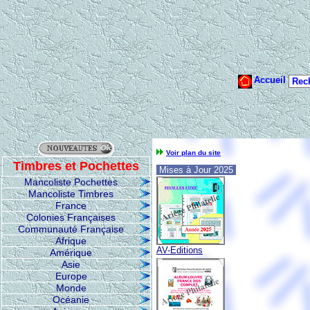
Voir plan du site
Timbres et Pochettes
Mises à Jour 2025
Mancoliste Pochettes
Mancoliste Timbres
France
Colonies Françaises
Communauté Française
Afrique
AV-Editions
Amérique
Asie
Europe
Monde
Océanie