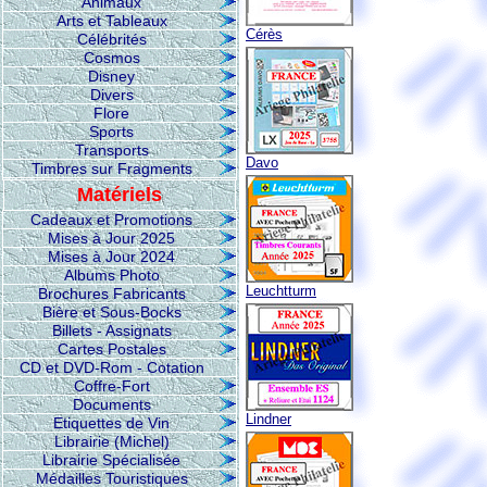
Animaux
Arts et Tableaux
Cérès
Célébrités
Cosmos
Disney
Divers
Flore
Sports
Transports
Davo
Timbres sur Fragments
Matériels
Cadeaux et Promotions
Mises à Jour 2025
Mises à Jour 2024
Albums Photo
Leuchtturm
Brochures Fabricants
Bière et Sous-Bocks
Billets - Assignats
Cartes Postales
CD et DVD-Rom - Cotation
Coffre-Fort
Documents
Lindner
Etiquettes de Vin
Librairie (Michel)
Librairie Spécialisée
Médailles Touristiques