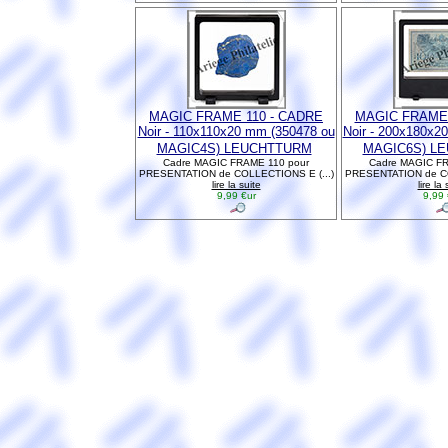
MAGIC FRAME 110 - CADRE
MAGIC FRAME 
Noir - 110x110x20 mm (350478 ou
Noir - 200x180x2
MAGIC4S) LEUCHTTURM
MAGIC6S) L
Cadre MAGIC FRAME 110 pour
Cadre MAGIC FR
PRESENTATION de COLLECTIONS E (...)
PRESENTATION de CO
lire la suite
lire la 
9,99 €ur
9,99 