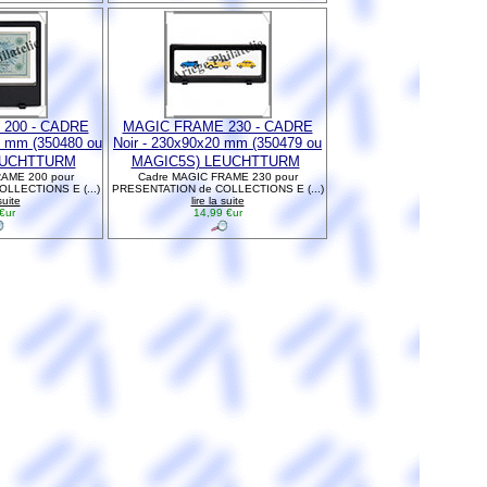
200 - CADRE
MAGIC FRAME 230 - CADRE
0 mm (350480 ou
Noir - 230x90x20 mm (350479 ou
EUCHTTURM
MAGIC5S) LEUCHTTURM
AME 200 pour
Cadre MAGIC FRAME 230 pour
LLECTIONS E (...)
PRESENTATION de COLLECTIONS E (...)
suite
lire la suite
€ur
14,99 €ur