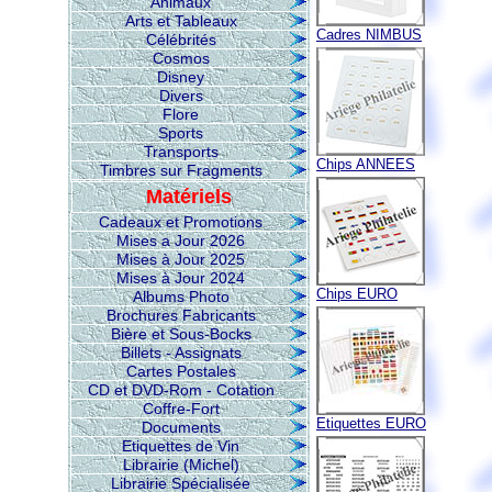
Animaux
Arts et Tableaux
Cadres NIMBUS
Célébrités
Cosmos
Disney
Divers
Flore
Sports
Transports
Chips ANNEES
Timbres sur Fragments
Matériels
Cadeaux et Promotions
Mises a Jour 2026
Mises à Jour 2025
Mises à Jour 2024
Chips EURO
Albums Photo
Brochures Fabricants
Bière et Sous-Bocks
Billets - Assignats
Cartes Postales
CD et DVD-Rom - Cotation
Coffre-Fort
Etiquettes EURO
Documents
Etiquettes de Vin
Librairie (Michel)
Librairie Spécialisée