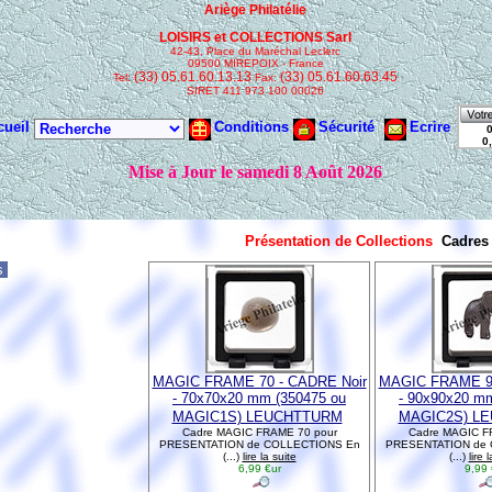
Présentation de Collections
Cadre
ns
MAGIC FRAME 70 - CADRE Noir
MAGIC FRAME 90
- 70x70x20 mm (350475 ou
- 90x90x20 m
MAGIC1S) LEUCHTTURM
MAGIC2S) L
Cadre MAGIC FRAME 70 pour
Cadre MAGIC F
PRESENTATION de COLLECTIONS En
PRESENTATION de
(...)
lire la suite
(...)
lire 
6,99 €ur
9,99 