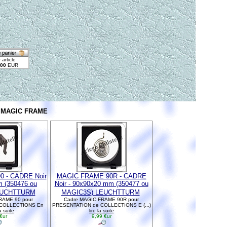
s MAGIC FRAME
 - CADRE Noir
MAGIC FRAME 90R - CADRE
m (350476 ou
Noir - 90x90x20 mm (350477 ou
EUCHTTURM
MAGIC3S) LEUCHTTURM
RAME 90 pour
Cadre MAGIC FRAME 90R pour
 COLLECTIONS En
PRESENTATION de COLLECTIONS E (...)
la suite
lire la suite
€ur
9,99 €ur