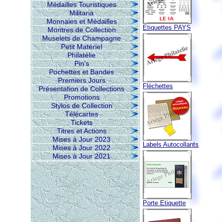
Médailles Touristiques
Militaria
Monnaies et Médailles
Etiquettes PAYS
Montres de Collection
Muselets de Champagne
Petit Matériel
Philatélie
Pin's
Pochettes et Bandes
Premiers Jours
Fléchettes
Présentation de Collections
Promotions
Stylos de Collection
Télécartes
Tickets
Titres et Actions
Mises à Jour 2023
Labels Autocollants
Mises à Jour 2022
Mises à Jour 2021
Porte Etiquette