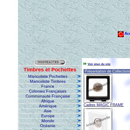
Voir plan du site
Timbres et Pochettes
Présentation de Collectio
Mancoliste Pochettes
Mancoliste Timbres
France
Colonies Françaises
Communauté Française
Afrique
Cadres MAGIC FRAME
Amérique
Asie
Europe
Monde
Océanie