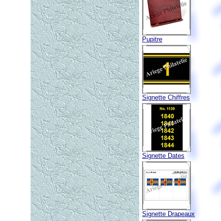
Pupitre
Signette Chiffres
Signette Dates
Signette Drapeaux