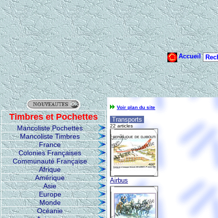
Voir plan du site
Timbres et Pochettes
Transports
22 articles
Mancoliste Pochettes
Mancoliste Timbres
France
Colonies Françaises
Communauté Française
Afrique
Amérique
Airbus
Asie
Europe
Monde
Océanie