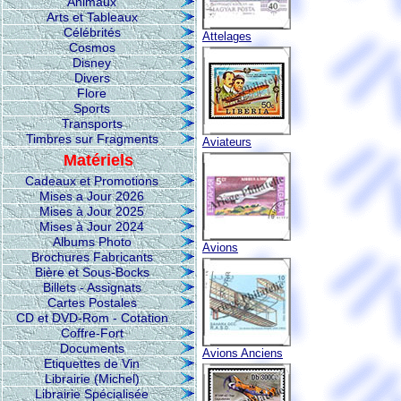
Animaux
Arts et Tableaux
Célébrités
Attelages
Cosmos
Disney
Divers
Flore
Sports
Transports
Timbres sur Fragments
Aviateurs
Matériels
Cadeaux et Promotions
Mises a Jour 2026
Mises à Jour 2025
Mises à Jour 2024
Albums Photo
Avions
Brochures Fabricants
Bière et Sous-Bocks
Billets - Assignats
Cartes Postales
CD et DVD-Rom - Cotation
Coffre-Fort
Documents
Avions Anciens
Etiquettes de Vin
Librairie (Michel)
Librairie Spécialisée