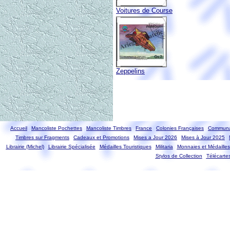
Voitures de Course
Zeppelins
Accueil
Mancoliste Pochettes
Mancoliste Timbres
France
Colonies Françaises
Communa
Timbres sur Fragments
Cadeaux et Promotions
Mises a Jour 2026
Mises à Jour 2025
Librairie (Michel)
Librairie Spécialisée
Médailles Touristiques
Militaria
Monnaies et Médailles
Stylos de Collection
Télécarte