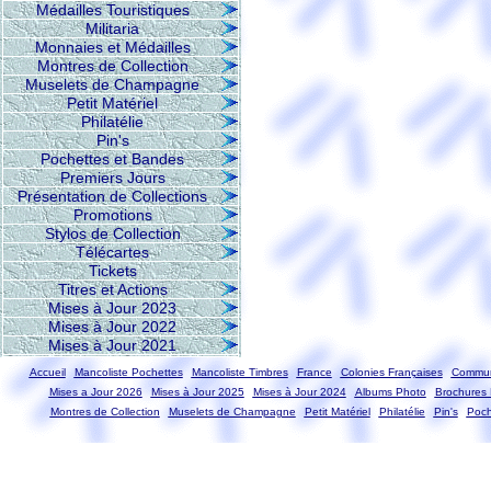
Médailles Touristiques
Militaria
Monnaies et Médailles
Montres de Collection
Muselets de Champagne
Petit Matériel
Philatélie
Pin's
Pochettes et Bandes
Premiers Jours
Présentation de Collections
Promotions
Stylos de Collection
Télécartes
Tickets
Titres et Actions
Mises à Jour 2023
Mises à Jour 2022
Mises à Jour 2021
Accueil
Mancoliste Pochettes
Mancoliste Timbres
France
Colonies Françaises
Commun
Mises a Jour 2026
Mises à Jour 2025
Mises à Jour 2024
Albums Photo
Brochures 
Montres de Collection
Muselets de Champagne
Petit Matériel
Philatélie
Pin's
Poch