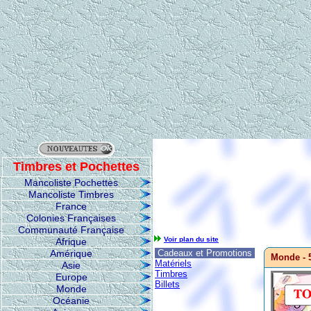
Timbres et Pochettes
Mancoliste Pochettes
Mancoliste Timbres
France
Colonies Françaises
Communauté Française
Voir plan du site
Afrique
Amérique
Cadeaux et Promotions
Monde - 5
Matériels
Asie
Timbres
Europe
Billets
Monde
Océanie