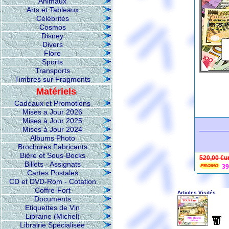
Animaux
Arts et Tableaux
Célébrités
Cosmos
Disney
Divers
Flore
Sports
Transports
Timbres sur Fragments
Matériels
Cadeaux et Promotions
Mises a Jour 2026
Mises à Jour 2025
Mises à Jour 2024
Albums Photo
Brochures Fabricants
Bière et Sous-Bocks
520,00 €u
Billets - Assignats
39
Cartes Postales
CD et DVD-Rom - Cotation
Coffre-Fort
Documents
Etiquettes de Vin
Librairie (Michel)
Librairie Spécialisée