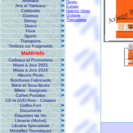
Animaux
Divers
Arts et Tableaux
Europe
Célébrités
Nations Unies
Océanie
Cosmos
Thématique
Disney
Divers
Flore
Sports
Transports
Timbres sur Fragments
Matériels
Cadeaux et Promotions
Mises à Jour 2025
Mises à Jour 2024
Albums Photo
Brochures Fabricants
Bière et Sous-Bocks
Billets - Assignats
Cartes Postales
CD et DVD-Rom - Cotation
Coffre-Fort
Documents
Etiquettes de Vin
Librairie (Michel)
Librairie Spécialisée
Médailles Touristiques