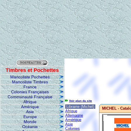
Timbres et Pochettes
Mancoliste Pochettes
Mancoliste Timbres
France
Colonies Françaises
Communauté Française
Voir plan du site
Afrique
Amérique
Librairie (Michel)
MICHEL - Catal
Afrique
Asie
Allemagne
Europe
Amérique
Monde
Asie
Océanie
Colonies