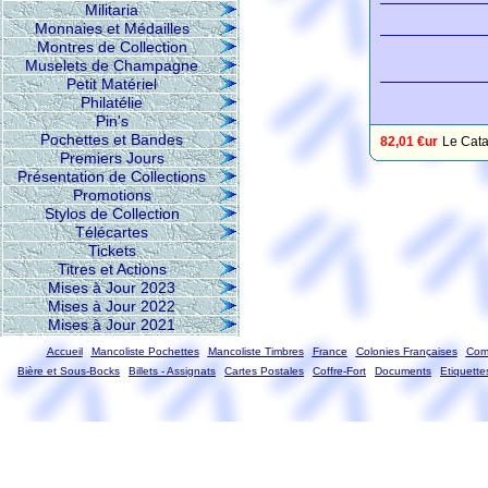
Militaria
Monnaies et Médailles
Montres de Collection
Muselets de Champagne
Petit Matériel
Philatélie
Pin's
Pochettes et Bandes
82,01 €ur
Le Cata
Premiers Jours
Présentation de Collections
Promotions
Stylos de Collection
Télécartes
Tickets
Titres et Actions
Mises à Jour 2023
Mises à Jour 2022
Mises à Jour 2021
Accueil
Mancoliste Pochettes
Mancoliste Timbres
France
Colonies Françaises
Com
Bière et Sous-Bocks
Billets - Assignats
Cartes Postales
Coffre-Fort
Documents
Etiquette