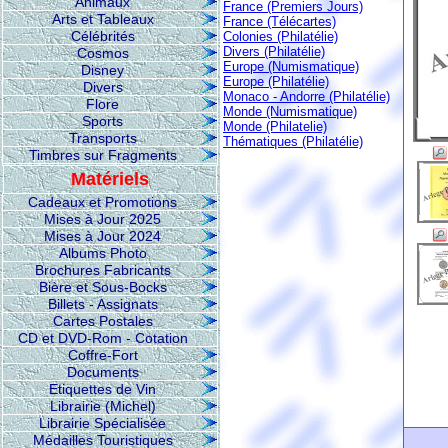
Animaux
France (Premiers Jours)
Arts et Tableaux
France (Télécartes)
Célébrités
Colonies (Philatélie)
Divers (Philatélie)
Cosmos
Europe (Numismatique)
Disney
Europe (Philatélie)
Divers
Monaco - Andorre (Philatélie)
Flore
Monde (Numismatique)
Sports
Monde (Philatelie)
Transports
Thématiques (Philatélie)
Timbres sur Fragments
Matériels
Cadeaux et Promotions
Mises à Jour 2025
Mises à Jour 2024
Albums Photo
Brochures Fabricants
Bière et Sous-Bocks
Billets - Assignats
Cartes Postales
CD et DVD-Rom - Cotation
Coffre-Fort
Documents
Etiquettes de Vin
Librairie (Michel)
Librairie Spécialisée
Médailles Touristiques