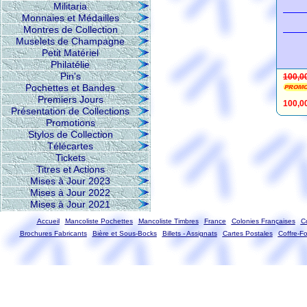
Militaria
Monnaies et Médailles
Montres de Collection
Muselets de Champagne
Petit Matériel
Philatélie
Pin's
100,0
Pochettes et Bandes
Premiers Jours
100,0
Présentation de Collections
Promotions
Stylos de Collection
Télécartes
Tickets
Titres et Actions
Mises à Jour 2023
Mises à Jour 2022
Mises à Jour 2021
Accueil
Mancoliste Pochettes
Mancoliste Timbres
France
Colonies Françaises
C
Brochures Fabricants
Bière et Sous-Bocks
Billets - Assignats
Cartes Postales
Coffre-Fo