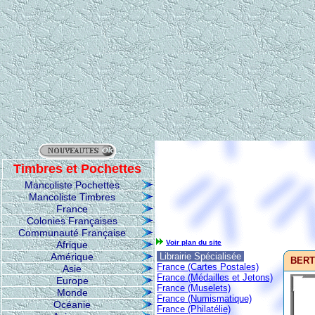
Timbres et Pochettes
Mancoliste Pochettes
Mancoliste Timbres
France
Colonies Françaises
Communauté Française
Voir plan du site
Afrique
Amérique
Librairie Spécialisée
BERT
France (Cartes Postales)
Asie
France (Médailles et Jetons)
Europe
France (Muselets)
Monde
France (Numismatique)
Océanie
France (Philatélie)