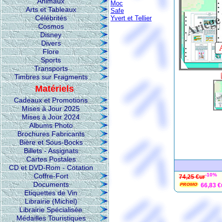
Animaux
Moc
Arts et Tableaux
Safe
Célébrités
Yvert et Tellier
Cosmos
Disney
Divers
Flore
Sports
Transports
Timbres sur Fragments
Matériels
Cadeaux et Promotions
Mises à Jour 2025
Mises à Jour 2024
Albums Photo
Brochures Fabricants
Bière et Sous-Bocks
Billets - Assignats
Cartes Postales
CD et DVD-Rom - Cotation
Coffre-Fort
-10%
74,25 €ur
Documents
66,83 €
Etiquettes de Vin
Librairie (Michel)
Librairie Spécialisée
Médailles Touristiques