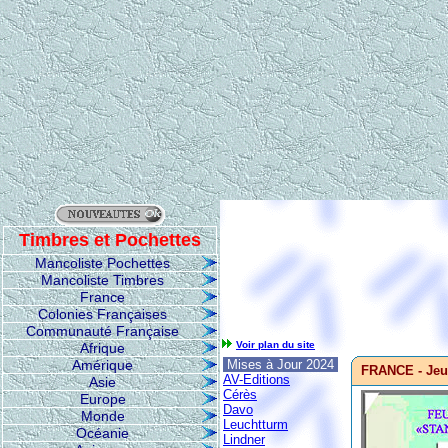
Timbres et Pochettes
Mancoliste Pochettes
Mancoliste Timbres
France
Colonies Françaises
Communauté Française
Voir plan du site
Afrique
Amérique
Mises à Jour 2024
FRANCE - Jeu 
AV-Editions
Asie
Cérès
Europe
Davo
Monde
Leuchtturm
Océanie
Lindner