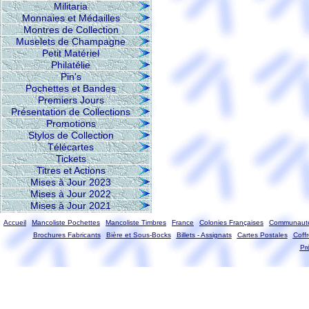
Militaria
Monnaies et Médailles
Montres de Collection
Muselets de Champagne
Petit Matériel
Philatélie
Pin's
Pochettes et Bandes
Premiers Jours
Présentation de Collections
Promotions
Stylos de Collection
Télécartes
Tickets
Titres et Actions
Mises à Jour 2023
Mises à Jour 2022
Mises à Jour 2021
Accueil
Mancoliste Pochettes
Mancoliste Timbres
France
Colonies Françaises
Communauté
Brochures Fabricants
Bière et Sous-Bocks
Billets - Assignats
Cartes Postales
Coffr
Pr