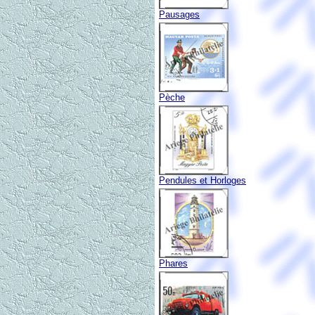
Pausages
Pèche
Pendules et Horloges
Phares