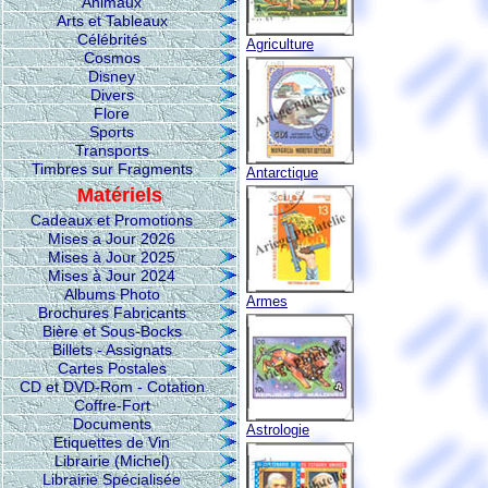
Animaux
Arts et Tableaux
Célébrités
Agriculture
Cosmos
Disney
Divers
Flore
Sports
Transports
Timbres sur Fragments
Antarctique
Matériels
Cadeaux et Promotions
Mises a Jour 2026
Mises à Jour 2025
Mises à Jour 2024
Albums Photo
Armes
Brochures Fabricants
Bière et Sous-Bocks
Billets - Assignats
Cartes Postales
CD et DVD-Rom - Cotation
Coffre-Fort
Documents
Astrologie
Etiquettes de Vin
Librairie (Michel)
Librairie Spécialisée