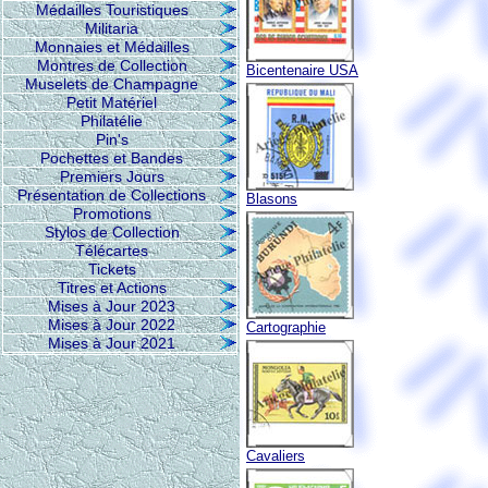
Médailles Touristiques
Militaria
Monnaies et Médailles
Montres de Collection
Bicentenaire USA
Muselets de Champagne
Petit Matériel
Philatélie
Pin's
Pochettes et Bandes
Premiers Jours
Présentation de Collections
Blasons
Promotions
Stylos de Collection
Télécartes
Tickets
Titres et Actions
Mises à Jour 2023
Mises à Jour 2022
Cartographie
Mises à Jour 2021
Cavaliers