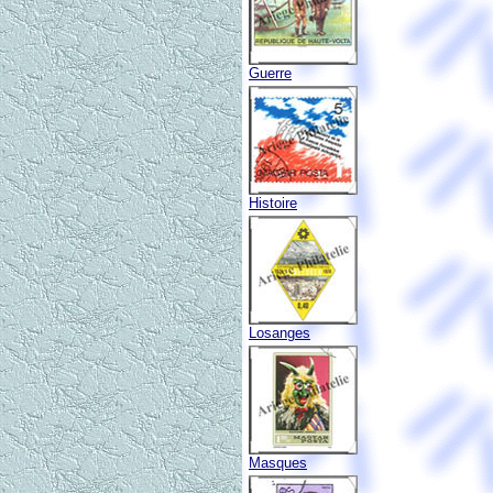
Guerre
Histoire
Losanges
Masques