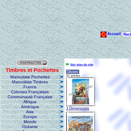
Voir plan du site
Timbres et Pochettes
Divers
32 articles
Mancoliste Pochettes
Mancoliste Timbres
France
Colonies Françaises
Communauté Française
Afrique
Amérique
3 Dimensions
Asie
Europe
Monde
Océanie