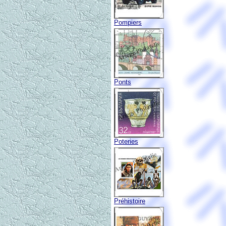
Pompiers
Ponts
Poteries
Préhistoire