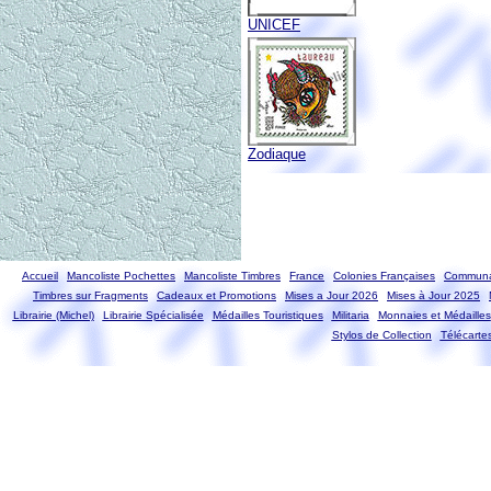
UNICEF
Zodiaque
Accueil
Mancoliste Pochettes
Mancoliste Timbres
France
Colonies Françaises
Communa
Timbres sur Fragments
Cadeaux et Promotions
Mises a Jour 2026
Mises à Jour 2025
Librairie (Michel)
Librairie Spécialisée
Médailles Touristiques
Militaria
Monnaies et Médailles
Stylos de Collection
Télécarte