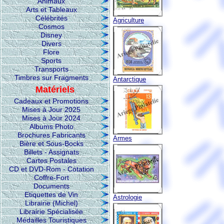
Animaux
Arts et Tableaux
Célébrités
Agriculture
Cosmos
Disney
Divers
Flore
Sports
Transports
Timbres sur Fragments
Antarctique
Matériels
Cadeaux et Promotions
Mises à Jour 2025
Mises à Jour 2024
Albums Photo
Brochures Fabricants
Armes
Bière et Sous-Bocks
Billets - Assignats
Cartes Postales
CD et DVD-Rom - Cotation
Coffre-Fort
Documents
Etiquettes de Vin
Astrologie
Librairie (Michel)
Librairie Spécialisée
Médailles Touristiques