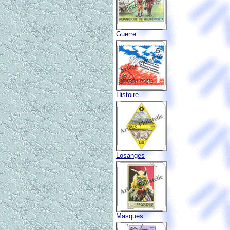
Guerre
Histoire
Losanges
Masques