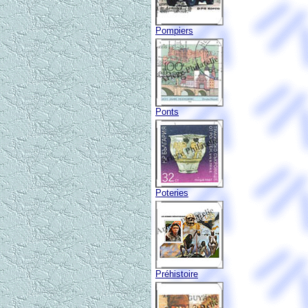
Pompiers
Ponts
Poteries
Préhistoire