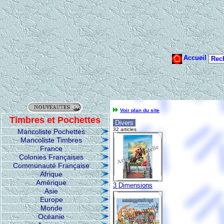
Voir plan du site
Timbres et Pochettes
Divers
32 articles
Mancoliste Pochettes
Mancoliste Timbres
France
Colonies Françaises
Communauté Française
Afrique
Amérique
3 Dimensions
Asie
Europe
Monde
Océanie