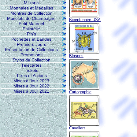
Militaria
Monnaies et Médailles
Montres de Collection
Muselets de Champagne
Bicentenaire USA
Petit Matériel
Philatélie
Pin's
Pochettes et Bandes
Premiers Jours
Présentation de Collections
Promotions
Blasons
Stylos de Collection
Télécartes
Tickets
Titres et Actions
Mises à Jour 2023
Mises à Jour 2022
Mises à Jour 2021
Cartographie
Cavaliers