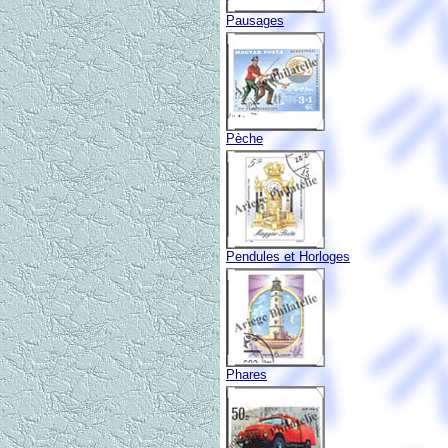
Pausages
Pèche
Pendules et Horloges
Phares