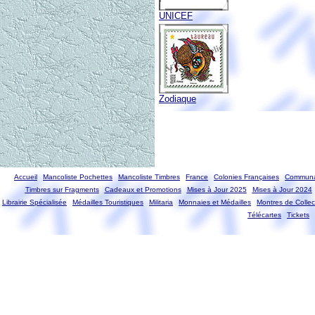
UNICEF
Zodiaque
Accueil
Mancoliste Pochettes
Mancoliste Timbres
France
Colonies Françaises
Communa
Timbres sur Fragments
Cadeaux et Promotions
Mises à Jour 2025
Mises à Jour 2024
Librairie Spécialisée
Médailles Touristiques
Militaria
Monnaies et Médailles
Montres de Collec
Télécartes
Tickets