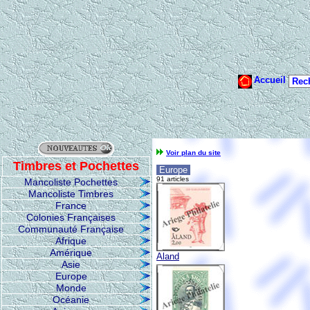
Voir plan du site
Timbres et Pochettes
Europe
91 articles
Mancoliste Pochettes
Mancoliste Timbres
France
Colonies Françaises
Communauté Française
Afrique
Amérique
Aland
Asie
Europe
Monde
Océanie