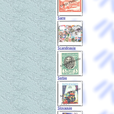
Sarre
Scandinavie
Serbie
Slovaquie