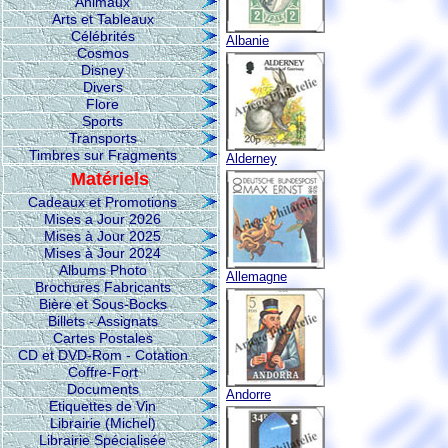
Animaux
Arts et Tableaux
Célébrités
Albanie
Cosmos
Disney
Divers
Flore
Sports
Transports
Timbres sur Fragments
Alderney
Matériels
Cadeaux et Promotions
Mises a Jour 2026
Mises à Jour 2025
Mises à Jour 2024
Albums Photo
Allemagne
Brochures Fabricants
Bière et Sous-Bocks
Billets - Assignats
Cartes Postales
CD et DVD-Rom - Cotation
Coffre-Fort
Documents
Andorre
Etiquettes de Vin
Librairie (Michel)
Librairie Spécialisée