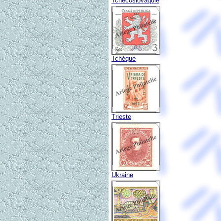
Tchécoslovaquie
Tchéque
Trieste
Ukraine