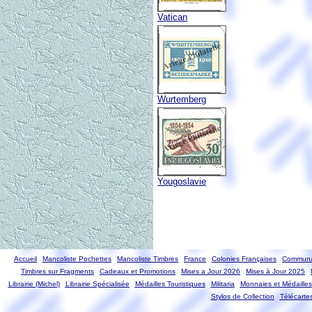
Vatican
Wurtemberg
Yougoslavie
Accueil
Mancoliste Pochettes
Mancoliste Timbres
France
Colonies Françaises
Communa
Timbres sur Fragments
Cadeaux et Promotions
Mises a Jour 2026
Mises à Jour 2025
Librairie (Michel)
Librairie Spécialisée
Médailles Touristiques
Militaria
Monnaies et Médailles
Stylos de Collection
Télécarte