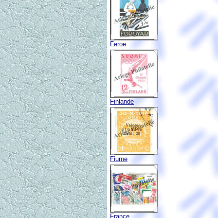
Feroe
Finlande
Fiume
France