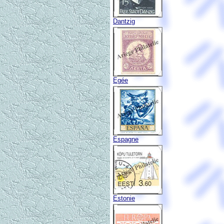
Dantzig
Egée
Espagne
Estonie