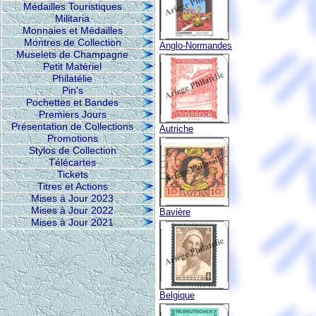
Médailles Touristiques
Militaria
Monnaies et Médailles
Montres de Collection
Anglo-Normandes
Muselets de Champagne
Petit Matériel
Philatélie
Pin's
Pochettes et Bandes
Premiers Jours
Présentation de Collections
Autriche
Promotions
Stylos de Collection
Télécartes
Tickets
Titres et Actions
Mises à Jour 2023
Mises à Jour 2022
Bavière
Mises à Jour 2021
Belgique