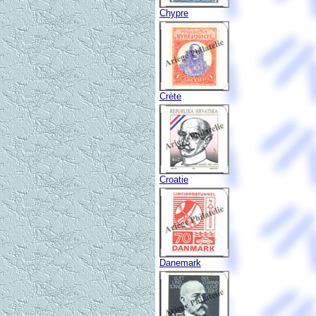
Chypre
Crète
Croatie
Danemark