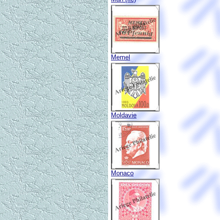
Memel
Moldavie
Monaco