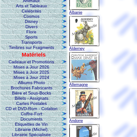
Animaux
Arts et Tableaux
Célébrités
Albanie
Cosmos
Disney
Divers
Flore
Sports
Transports
Timbres sur Fragments
Alderney
Matériels
Cadeaux et Promotions
Mises a Jour 2026
Mises à Jour 2025
Mises à Jour 2024
Albums Photo
Allemagne
Brochures Fabricants
Bière et Sous-Bocks
Billets - Assignats
Cartes Postales
CD et DVD-Rom - Cotation
Coffre-Fort
Documents
Andorre
Etiquettes de Vin
Librairie (Michel)
Librairie Spécialisée