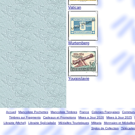
Vatican
Wurtemberg
Yougoslavie
Accueil
Mancoliste Pochettes
Mancoliste Timbres
France
Colonies Françaises
Communa
Timbres sur Fragments
Cadeaux et Promotions
Mises a Jour 2026
Mises à Jour 2025
Librairie (Michel)
Librairie Spécialisée
Médailles Touristiques
Militaria
Monnaies et Médailles
Stylos de Collection
Télécarte