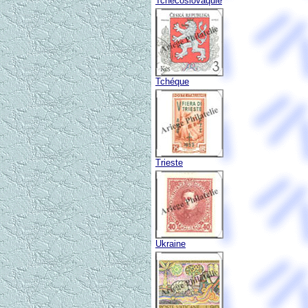
Tchécoslovaquie
Tchéque
Trieste
Ukraine