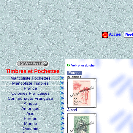
Voir plan du site
Timbres et Pochettes
Europe
91 articles
Mancoliste Pochettes
Mancoliste Timbres
France
Colonies Françaises
Communauté Française
Afrique
Amérique
Aland
Asie
Europe
Monde
Océanie