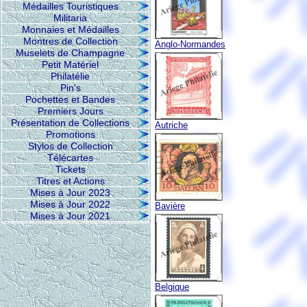
Médailles Touristiques
Militaria
Monnaies et Médailles
Montres de Collection
Anglo-Normandes
Muselets de Champagne
Petit Matériel
Philatélie
Pin's
Pochettes et Bandes
Premiers Jours
Présentation de Collections
Autriche
Promotions
Stylos de Collection
Télécartes
Tickets
Titres et Actions
Mises à Jour 2023
Mises à Jour 2022
Bavière
Mises à Jour 2021
Belgique