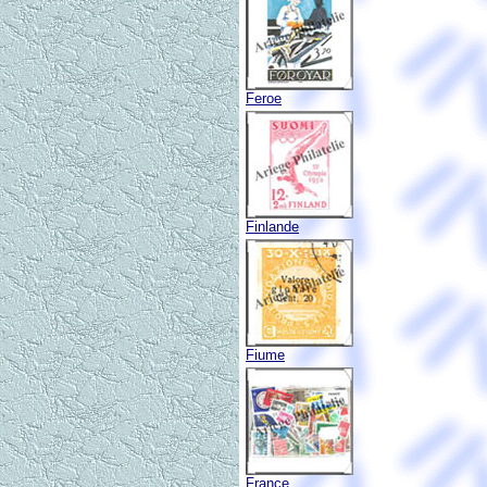
Feroe
Finlande
Fiume
France