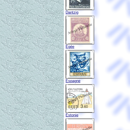
Dantzig
Egée
Espagne
Estonie