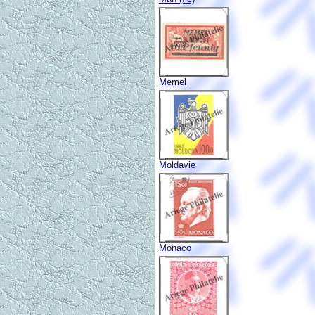
Memel
Moldavie
Monaco