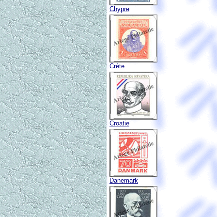
Chypre
Crète
Croatie
Danemark