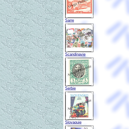
Sarre
Scandinavie
Serbie
Slovaquie