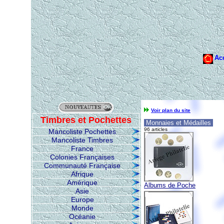
Voir plan du site
Timbres et Pochettes
Monnaies et Médailles
96 articles
Mancoliste Pochettes
Mancoliste Timbres
France
Colonies Françaises
Communauté Française
Afrique
Amérique
Albums de Poche
Asie
Europe
Monde
Océanie