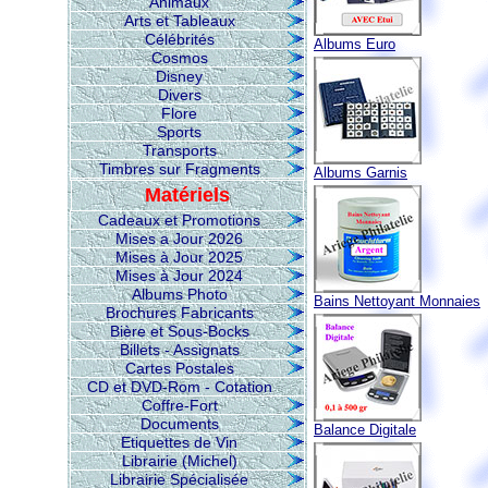
Animaux
Arts et Tableaux
Célébrités
Albums Euro
Cosmos
Disney
Divers
Flore
Sports
Transports
Timbres sur Fragments
Albums Garnis
Matériels
Cadeaux et Promotions
Mises a Jour 2026
Mises à Jour 2025
Mises à Jour 2024
Albums Photo
Bains Nettoyant Monnaies
Brochures Fabricants
Bière et Sous-Bocks
Billets - Assignats
Cartes Postales
CD et DVD-Rom - Cotation
Coffre-Fort
Documents
Balance Digitale
Etiquettes de Vin
Librairie (Michel)
Librairie Spécialisée