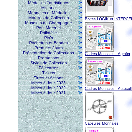
Médailles Touristiques
Militaria
Monnaies et Médailles
Montres de Collection
Boites LOGIK et INTERC
Muselets de Champagne
Petit Matériel
Philatélie
Pin's
Pochettes et Bandes
Premiers Jours
Présentation de Collections
Cadres Monnaies - Agrafer
Promotions
Stylos de Collection
Télécartes
Tickets
Titres et Actions
Mises à Jour 2023
Mises à Jour 2022
Cadres Monnaies - Autocoll
Mises à Jour 2021
Capsules Monnaies