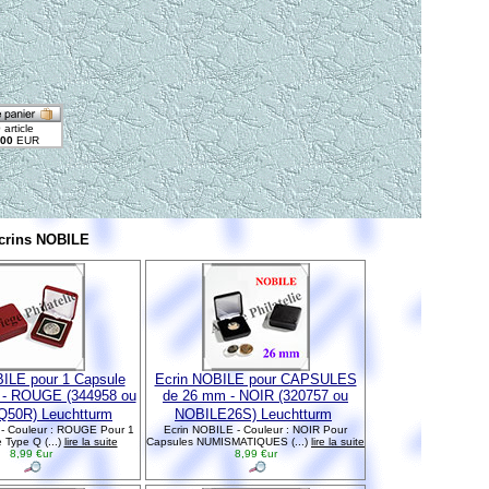
crins NOBILE
ILE pour 1 Capsule
Ecrin NOBILE pour CAPSULES
 ROUGE (344958 ou
de 26 mm - NOIR (320757 ou
50R) Leuchtturm
NOBILE26S) Leuchtturm
- Couleur : ROUGE Pour 1
Ecrin NOBILE - Couleur : NOIR Pour
 Type Q (...)
lire la suite
Capsules NUMISMATIQUES (...)
lire la suite
8,99 €ur
8,99 €ur