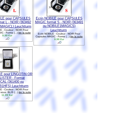
ILE pour CAPSULES
Ecrin NOBILE pour CAPSULES
at L - NOIR (363492
MAGIC format S - NOIR (363491
ou NOBILE1MAGICS)
MAGICL) Leuchtturm
Leuchtturm
E - Couleur : NOIR Pour
C - Forma (...)
lire la suite
Ecrin NOBILE - Couleur : NOIR Pour
9,99 €ur
Capsules MAGIC - Forma (...)
lire la suite
9,99 €ur
LE pour LINGOTIN OR
LISTER - Format
CAL (361400 ou
1HFS) Leuchtturm
E - Couleur : NOIR Pour
ous: BLIS (...)
lire la suite
11,99 €ur