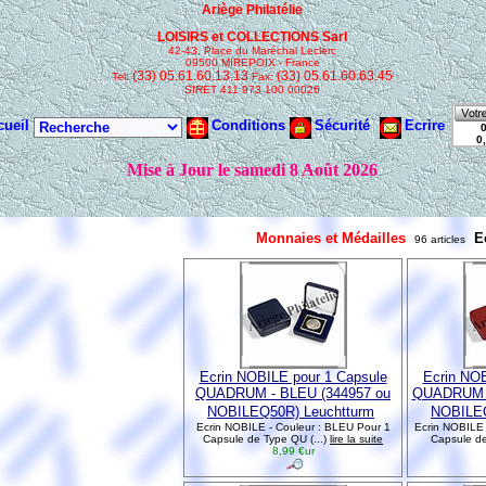
Monnaies et Médailles
E
96 articles
Ecrin NOBILE pour 1 Capsule
Ecrin NOB
QUADRUM - BLEU (344957 ou
QUADRUM -
NOBILEQ50R) Leuchtturm
NOBILEQ
Ecrin NOBILE - Couleur : BLEU Pour 1
Ecrin NOBILE 
Capsule de Type QU (...)
lire la suite
Capsule de
8,99 €ur