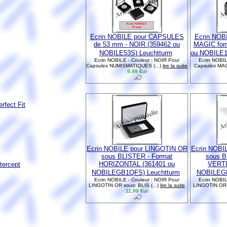
Ecrin NOBILE pour CAPSULES
Ecrin NOB
de 53 mm - NOIR (359462 ou
MAGIC form
NOBILE53S) Leuchtturm
ou NOBILE1
Ecrin NOBILE - Couleur : NOIR Pour
Ecrin NOBIL
Capsules NUMISMATIQUES (...)
lire la suite
Capsules MAGI
8,99 €ur
rfect Fit
Ecrin NOBILE pour LINGOTIN OR
Ecrin NOBI
sous BLISTER - Format
sous B
HORIZONTAL (361401 ou
VERTI
tercept
NOBILEGB1QFS) Leuchtturm
NOBILEGB
Ecrin NOBILE - Couleur : NOIR Pour
Ecrin NOBIL
LINGOTIN OR sous: BLIS (...)
lire la suite
LINGOTIN OR s
11,99 €ur