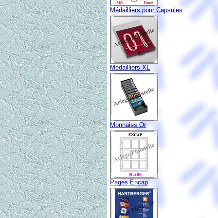
Médailliers pour Capsules
Médailliers XL
Monnaies Or
Pages Encap