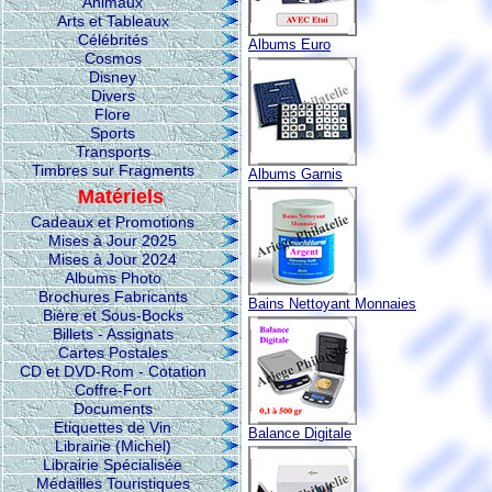
Animaux
Arts et Tableaux
Célébrités
Albums Euro
Cosmos
Disney
Divers
Flore
Sports
Transports
Timbres sur Fragments
Albums Garnis
Matériels
Cadeaux et Promotions
Mises à Jour 2025
Mises à Jour 2024
Albums Photo
Brochures Fabricants
Bains Nettoyant Monnaies
Bière et Sous-Bocks
Billets - Assignats
Cartes Postales
CD et DVD-Rom - Cotation
Coffre-Fort
Documents
Etiquettes de Vin
Balance Digitale
Librairie (Michel)
Librairie Spécialisée
Médailles Touristiques