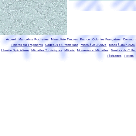
Accueil
Mancoliste Pochettes
Mancoliste Timbres
France
Colonies Françaises
Communa
Timbres sur Fragments
Cadeaux et Promotions
Mises à Jour 2025
Mises à Jour 2024
Librairie Spécialisée
Médailles Touristiques
Militaria
Monnaies et Médailles
Montres de Collec
Télécartes
Tickets