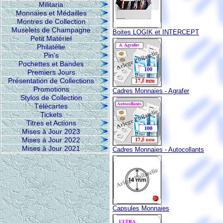
Militaria
Monnaies et Médailles
Montres de Collection
Muselets de Champagne
Boites LOGIK et INTERCEPT
Petit Matériel
Philatélie
Pin's
Pochettes et Bandes
Premiers Jours
Présentation de Collections
Promotions
Cadres Monnaies - Agrafer
Stylos de Collection
Télécartes
Tickets
Titres et Actions
Mises à Jour 2023
Mises à Jour 2022
Mises à Jour 2021
Cadres Monnaies - Autocollants
Capsules Monnaies