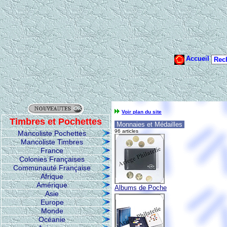
Voir plan du site
Timbres et Pochettes
Monnaies et Médailles
96 articles
Mancoliste Pochettes
Mancoliste Timbres
France
Colonies Françaises
Communauté Française
Afrique
Amérique
Albums de Poche
Asie
Europe
Monde
Océanie