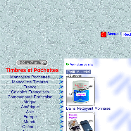
Voir plan du site
Timbres et Pochettes
Petit Matériel
195 articles
Mancoliste Pochettes
Mancoliste Timbres
France
Colonies Françaises
Communauté Française
Afrique
Amérique
Bains Nettoyant Monnaies
Asie
Europe
Monde
Océanie