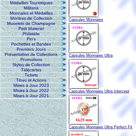
Médailles Touristiques
Militaria
Monnaies et Médailles
Montres de Collection
Capsules Monnaies
Muselets de Champagne
Petit Matériel
Philatélie
Pin's
Pochettes et Bandes
Premiers Jours
Présentation de Collections
Capsules Monnaies Ultra
Promotions
Stylos de Collection
Télécartes
Tickets
Titres et Actions
Mises à Jour 2023
Mises à Jour 2022
Capsules Monnaies Ultra Intercept
Mises à Jour 2021
Capsules Monnaies Ultra Perfect Fit