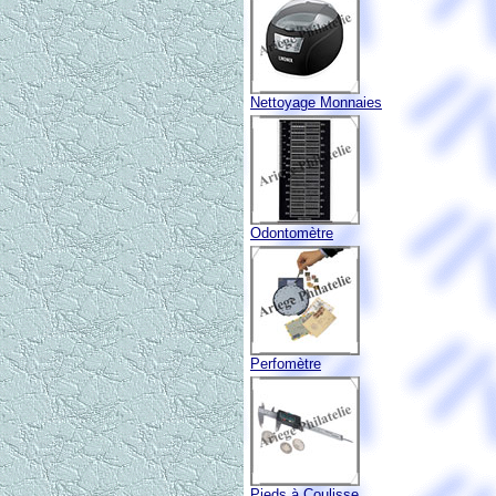
Nettoyage Monnaies
Odontomètre
Perfomètre
Pieds à Coulisse