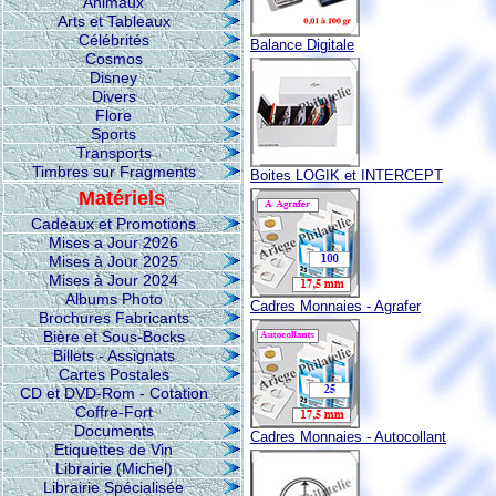
Animaux
Arts et Tableaux
Célébrités
Balance Digitale
Cosmos
Disney
Divers
Flore
Sports
Transports
Timbres sur Fragments
Boites LOGIK et INTERCEPT
Matériels
Cadeaux et Promotions
Mises a Jour 2026
Mises à Jour 2025
Mises à Jour 2024
Albums Photo
Cadres Monnaies - Agrafer
Brochures Fabricants
Bière et Sous-Bocks
Billets - Assignats
Cartes Postales
CD et DVD-Rom - Cotation
Coffre-Fort
Documents
Cadres Monnaies - Autocollant
Etiquettes de Vin
Librairie (Michel)
Librairie Spécialisée