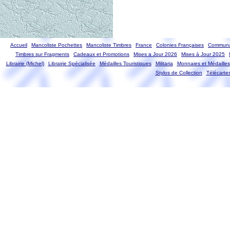
Accueil
Mancoliste Pochettes
Mancoliste Timbres
France
Colonies Françaises
Communa
Timbres sur Fragments
Cadeaux et Promotions
Mises a Jour 2026
Mises à Jour 2025
Librairie (Michel)
Librairie Spécialisée
Médailles Touristiques
Militaria
Monnaies et Médailles
Stylos de Collection
Télécarte