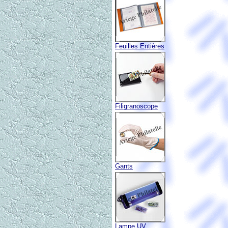
Feuilles Entières
Filigranoscope
Gants
Lampe UV