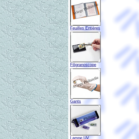
Feuilles Entières
Filigranoscope
Gants
Lampe UV