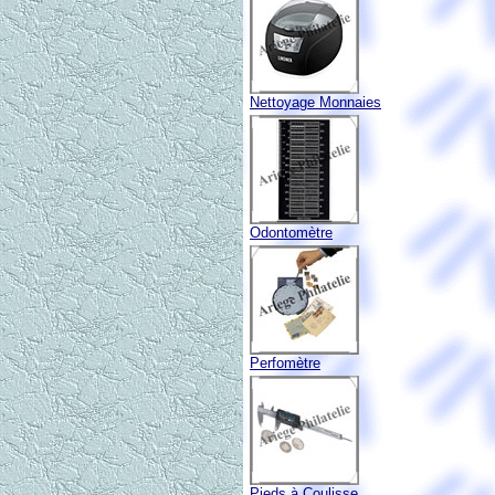
Nettoyage Monnaies
Odontomètre
Perfomètre
Pieds à Coulisse