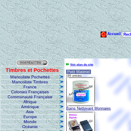
Voir plan du site
Timbres et Pochettes
Petit Matériel
195 articles
Mancoliste Pochettes
Mancoliste Timbres
France
Colonies Françaises
Communauté Française
Afrique
Amérique
Bains Nettoyant Monnaies
Asie
Europe
Monde
Océanie