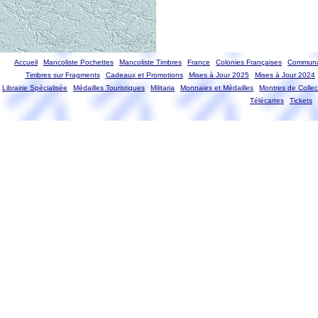
Accueil
Mancoliste Pochettes
Mancoliste Timbres
France
Colonies Françaises
Communa
Timbres sur Fragments
Cadeaux et Promotions
Mises à Jour 2025
Mises à Jour 2024
Librairie Spécialisée
Médailles Touristiques
Militaria
Monnaies et Médailles
Montres de Collec
Télécartes
Tickets