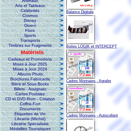
Animaux
Arts et Tableaux
Célébrités
Balance Digitale
Cosmos
Disney
Divers
Flore
Sports
Transports
Timbres sur Fragments
Boites LOGIK et INTERCEPT
Matériels
Cadeaux et Promotions
Mises à Jour 2025
Mises à Jour 2024
Albums Photo
Brochures Fabricants
Cadres Monnaies - Agrafer
Bière et Sous-Bocks
Billets - Assignats
Cartes Postales
CD et DVD-Rom - Cotation
Coffre-Fort
Documents
Etiquettes de Vin
Cadres Monnaies - Autocollant
Librairie (Michel)
Librairie Spécialisée
Médailles Touristiques