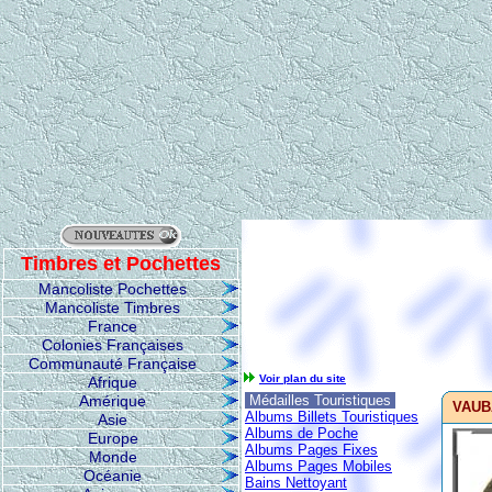
Timbres et Pochettes
Mancoliste Pochettes
Mancoliste Timbres
France
Colonies Françaises
Communauté Française
Voir plan du site
Afrique
Amérique
Médailles Touristiques
VAUBA
Albums Billets Touristiques
Asie
Albums de Poche
Europe
Albums Pages Fixes
Monde
Albums Pages Mobiles
Océanie
Bains Nettoyant