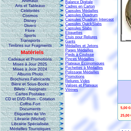
Animaux
Balance Digitale
Arts et Tableaux
Cadres en Carton
Célébrités
Capsules Médailles
Capsules Quadrum
Cosmos
Capsules Quadrum Intercept
Disney
Capsules QuickSlabs
Divers
Capsules Slabs
Flore
Etiquettes
Sports
Etuis pour Reliures
Transports
Gants
Timbres sur Fragments
Médailles et Jetons
Pages Médailles
Matériels
Pieds à Coulisse
Cadeaux et Promotions
Pinces Médailles
Plateaux Economiques
Mises à Jour 2025
Pochettes à Médailles
Mises à Jour 2024
Polissage Médailles
Albums Photo
Promotions
Brochures Fabricants
Reliures Vides
Bière et Sous-Bocks
Valises et Plateaux
Billets - Assignats
Vitrines
Cartes Postales
CD et DVD-Rom - Cotation
Coffre-Fort
5,00 €
Documents
Etiquettes de Vin
25,00 
Librairie (Michel)
Librairie Spécialisée
Médailles Touristiques