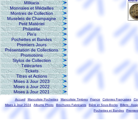
Militaria
Monnaies et Médailles
Montres de Collection
Muselets de Champagne
Petit Matériel
Philatélie
Pin's
Pochettes et Bandes
Premiers Jours
Présentation de Collections
Promotions
Stylos de Collection
Télécartes
Tickets
Titres et Actions
Mises à Jour 2023
Mises à Jour 2022
Mises à Jour 2021
Accueil
Mancoliste Pochettes
Mancoliste Timbres
France
Colonies Françaises
Co
Mises à Jour 2024
Albums Photo
Brochures Fabricants
Bière et Sous-Bocks
Billets - Ass
Pochettes et Bandes
Premier