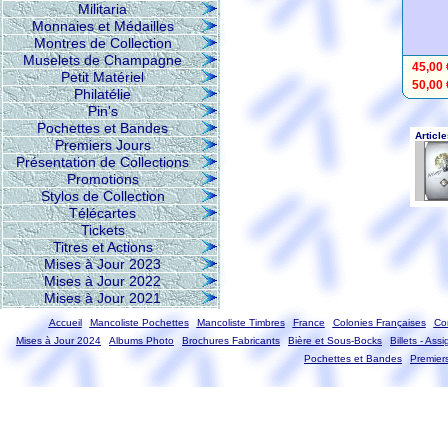
Militaria
Monnaies et Médailles
Montres de Collection
Muselets de Champagne
45,00 
Petit Matériel
50,00 
Philatélie
Pin's
Pochettes et Bandes
Premiers Jours
Présentation de Collections
Promotions
Stylos de Collection
Télécartes
Tickets
Titres et Actions
Mises à Jour 2023
Mises à Jour 2022
Mises à Jour 2021
Accueil
Mancoliste Pochettes
Mancoliste Timbres
France
Colonies Françaises
Co
Mises à Jour 2024
Albums Photo
Brochures Fabricants
Bière et Sous-Bocks
Billets - Ass
Pochettes et Bandes
Premier