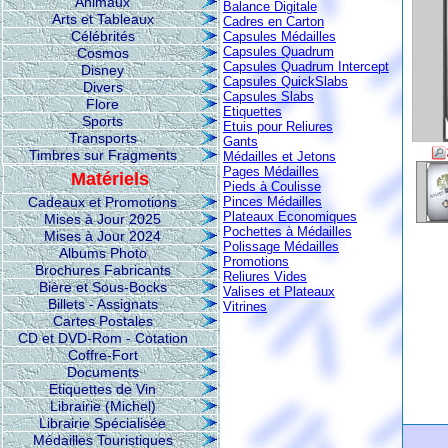
Animaux
Balance Digitale
Arts et Tableaux
Cadres en Carton
Célébrités
Capsules Médailles
Capsules Quadrum
Cosmos
Capsules Quadrum Intercept
Disney
Capsules QuickSlabs
Divers
Capsules Slabs
Flore
Etiquettes
Sports
Etuis pour Reliures
Transports
Gants
Timbres sur Fragments
Médailles et Jetons
Pages Médailles
Matériels
Pieds à Coulisse
Cadeaux et Promotions
Pinces Médailles
Plateaux Economiques
Mises à Jour 2025
Pochettes à Médailles
Mises à Jour 2024
Polissage Médailles
Albums Photo
Promotions
Brochures Fabricants
Reliures Vides
Bière et Sous-Bocks
Valises et Plateaux
Billets - Assignats
Vitrines
Cartes Postales
CD et DVD-Rom - Cotation
Coffre-Fort
Documents
Etiquettes de Vin
Librairie (Michel)
Librairie Spécialisée
Médailles Touristiques