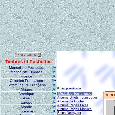
Timbres et Pochettes
Mancoliste Pochettes
Mancoliste Timbres
France
Colonies Françaises
Communauté Française
Voir plan du site
Afrique
Amérique
Médailles Touristiques
MIREP
Albums Billets Touristiques
Asie
Albums de Poche
Europe
Albums Pages Fixes
Monde
Albums Pages Mobiles
Océanie
Bains Nettoyant