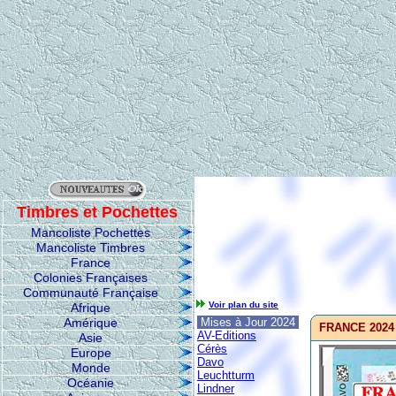
Timbres et Pochettes
Mancoliste Pochettes
Mancoliste Timbres
France
Colonies Françaises
Communauté Française
Voir plan du site
Afrique
Amérique
Mises à Jour 2024
FRANCE 2024 -
AV-Editions
Asie
Cérès
Europe
Davo
Monde
Leuchtturm
Océanie
Lindner