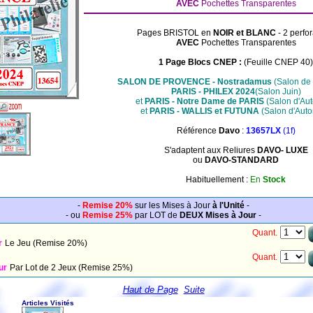
AVEC
Pochettes Transparentes
Pages BRISTOL en
NOIR et BLANC
- 2 perfo
AVEC
Pochettes Transparentes
1 Page Blocs CNEP :
(Feuille CNEP 40)
SALON DE PROVENCE - Nostradamus
(Salon de
PARIS - PHILEX 2024
(Salon Juin)
et
PARIS - Notre Dame de PARIS
(Salon d'Au
et
PARIS - WALLIS et FUTUNA
(Salon d'Aut
Référence
Davo
:
13657LX
(1f)
S'adaptent aux Reliures
DAVO- LUXE
ou
DAVO-STANDARD
Habituellement :
En
Stock
[DA-13657-LX]
-
Remise 20%
sur les Mises à Jour
à l'Unité
-
-
ou
Remise 25%
par LOT de
DEUX Mises à Jour
-
Quant.
r
Le Jeu (Remise 20%)
Quant.
ur
Par Lot de 2 Jeux (Remise 25%)
Haut de Page
Suite