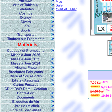
Animaux
Moc
Arts et Tableaux
Safe
Célébrités
Yvert et Tellier
Cosmos
Disney
Divers
Flore
Sports
Transports
Timbres sur Fragments
Matériels
Cadeaux et Promotions
Mises a Jour 2026
Mises à Jour 2025
Mises à Jour 2024
Albums Photo
Brochures Fabricants
Bière et Sous-Bocks
Billets - Assignats
-20%
7,00 €ur
Cartes Postales
5,60 €u
CD et DVD-Rom - Cotation
-25%
14,00 €ur
Coffre-Fort
10,50 €
Documents
Etiquettes de Vin
Librairie (Michel)
Librairie Spécialisée