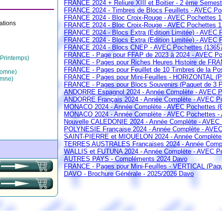
FRANCE 2024 + Reliure XIII et Boitier - 2 ème Semest
FRANCE 2024 - Timbres de Blocs Feuillets - AVEC Poc
FRANCE 2024 - Bloc Croix-Rouge - AVEC Pochettes 
rations
FRANCE 2024 - Bloc Croix-Rouge - AVEC Pochettes 
FRANCE 2024 - Blocs Extra (Edition Limitée) - AVEC P
FRANCE 2024 - Blocs Extra (Edition Limitée) - AVEC P
FRANCE 2024 - Blocs CNEP - AVEC Pochettes (13657 
FRANCE - Page pour FFAP de 2023 à 2024 - AVEC Po
 Printemps)
FRANCE - Pages pour Riches Heures Histoire de FRA
FRANCE - Pages pour Feuillet de 10 Timbres de la Po
tomne)
FRANCE - Pages pour Mini-Feuilles - HORIZONTAL (P
omne)
FRANCE - Pages pour Blocs Souvenirs (Paquet de 3 
ANDORRE Espagnol 2024 - Année Complète - AVEC Po
ANDORRE Français 2024 - Année Complète - AVEC Po
MONACO 2024 - Année Complète - AVEC Pochettes (
MONACO 2024 - Année Complète - AVEC Pochettes - A
Nouvelle CALEDONIE 2024 - Année Complète - AVEC 
POLYNESIE Française 2024 - Année Complète - AVEC
SAINT-PIERRE et MIQUELON 2024 - Année Complète 
TERRES AUSTRALES Françaises 2024 - Année Complè
WALLIS et FUTUNA 2024 - Année Complète - AVEC Po
AUTRES PAYS - Compléments 2024 Davo
FRANCE - Pages pour Mini-Feuilles - VERTICAL (Paq
DAVO - Brochure Générale - 2025/2026 Davo