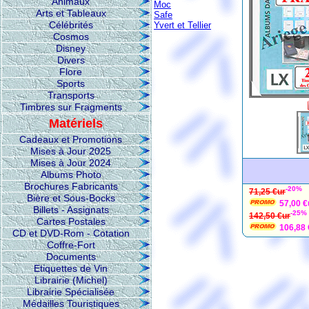
Animaux
Moc
Arts et Tableaux
Safe
Célébrités
Yvert et Tellier
Cosmos
Disney
Divers
Flore
Sports
Transports
Timbres sur Fragments
Matériels
Cadeaux et Promotions
Mises à Jour 2025
Mises à Jour 2024
Albums Photo
Brochures Fabricants
-20%
71,25 €ur
Bière et Sous-Bocks
57,00 €
Billets - Assignats
-25%
142,50 €ur
Cartes Postales
106,88 
CD et DVD-Rom - Cotation
Coffre-Fort
Documents
Etiquettes de Vin
Librairie (Michel)
Librairie Spécialisée
Médailles Touristiques