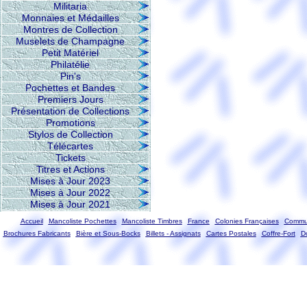
Militaria
Monnaies et Médailles
Montres de Collection
Muselets de Champagne
Petit Matériel
Philatélie
Pin's
Pochettes et Bandes
Premiers Jours
Présentation de Collections
Promotions
Stylos de Collection
Télécartes
Tickets
Titres et Actions
Mises à Jour 2023
Mises à Jour 2022
Mises à Jour 2021
Accueil
Mancoliste Pochettes
Mancoliste Timbres
France
Colonies Françaises
Commun
Brochures Fabricants
Bière et Sous-Bocks
Billets - Assignats
Cartes Postales
Coffre-Fort
D