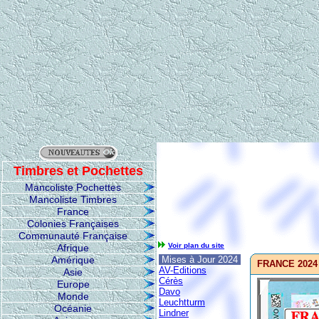
Timbres et Pochettes
Mancoliste Pochettes
Mancoliste Timbres
France
Colonies Françaises
Communauté Française
Voir plan du site
Afrique
Amérique
Mises à Jour 2024
FRANCE 2024 -
AV-Editions
Asie
Cérès
Europe
Davo
Monde
Leuchtturm
Océanie
Lindner