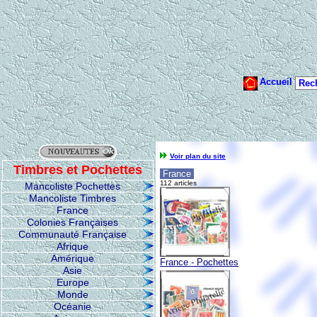
Voir plan du site
Timbres et Pochettes
France
112 articles
Mancoliste Pochettes
Mancoliste Timbres
France
Colonies Françaises
Communauté Française
Afrique
Amérique
France - Pochettes
Asie
Europe
Monde
Océanie