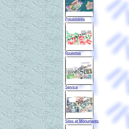
Préoblitérés
Roulettes
Service
Sites et Monuments