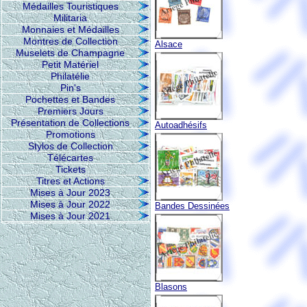
Médailles Touristiques
Militaria
Monnaies et Médailles
Montres de Collection
Alsace
Muselets de Champagne
Petit Matériel
Philatélie
Pin's
Pochettes et Bandes
Premiers Jours
Présentation de Collections
Autoadhésifs
Promotions
Stylos de Collection
Télécartes
Tickets
Titres et Actions
Mises à Jour 2023
Mises à Jour 2022
Bandes Dessinées
Mises à Jour 2021
Blasons