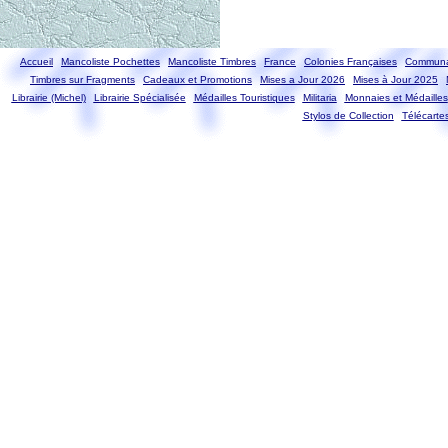
Accueil
Mancoliste Pochettes
Mancoliste Timbres
France
Colonies Françaises
Communa
Timbres sur Fragments
Cadeaux et Promotions
Mises a Jour 2026
Mises à Jour 2025
Librairie (Michel)
Librairie Spécialisée
Médailles Touristiques
Militaria
Monnaies et Médailles
Stylos de Collection
Télécarte