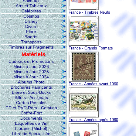
Animaux
Arts et Tableaux
Célébrités
France - Timbres Neufs
Cosmos
Disney
Divers
Flore
Sports
Transports
Timbres sur Fragments
France - Grands Formats
Matériels
Cadeaux et Promotions
Mises a Jour 2026
Mises à Jour 2025
Mises à Jour 2024
Albums Photo
France - Années avant 1960
Brochures Fabricants
Bière et Sous-Bocks
Billets - Assignats
Cartes Postales
CD et DVD-Rom - Cotation
Coffre-Fort
Documents
France - Années après 1960
Etiquettes de Vin
Librairie (Michel)
Librairie Spécialisée