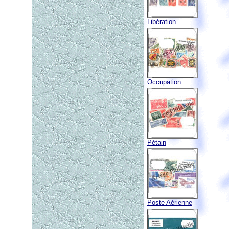
Libération
Occupation
Pétain
Poste Aérienne