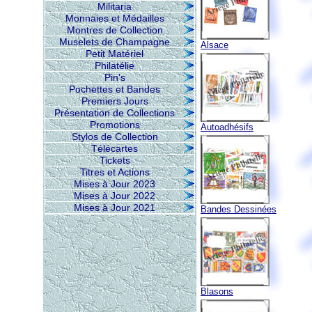
Militaria
Monnaies et Médailles
Montres de Collection
Muselets de Champagne
Alsace
Petit Matériel
Philatélie
Pin's
Pochettes et Bandes
Premiers Jours
Présentation de Collections
Promotions
Autoadhésifs
Stylos de Collection
Télécartes
Tickets
Titres et Actions
Mises à Jour 2023
Mises à Jour 2022
Mises à Jour 2021
Bandes Dessinées
Blasons