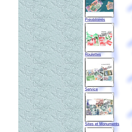
Préoblitérés
Roulettes
Service
Sites et Monuments