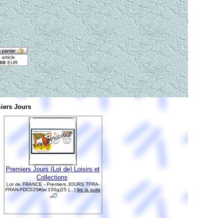
iers Jours
Premiers Jours (Lot de) Loisirs et
Collections
Lot de FRANCE - Premiers JOURS TFRA-
FRAN-FDC025#(w:150g)25 (...)
lire la suite