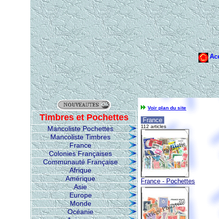
Voir plan du site
Timbres et Pochettes
France
112 articles
Mancoliste Pochettes
Mancoliste Timbres
France
Colonies Françaises
Communauté Française
Afrique
Amérique
France - Pochettes
Asie
Europe
Monde
Océanie