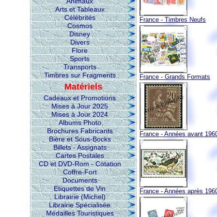
Animaux
Arts et Tableaux
Célébrités
France - Timbres Neufs
Cosmos
Disney
Divers
Flore
Sports
Transports
Timbres sur Fragments
France - Grands Formats
Matériels
Cadeaux et Promotions
Mises à Jour 2025
Mises à Jour 2024
Albums Photo
Brochures Fabricants
France - Années avant 196
Bière et Sous-Bocks
Billets - Assignats
Cartes Postales
CD et DVD-Rom - Cotation
Coffre-Fort
Documents
Etiquettes de Vin
France - Années après 196
Librairie (Michel)
Librairie Spécialisée
Médailles Touristiques