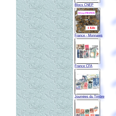
Blocs CNEP
France - Monnaies
France CFA
Journées du Timbre