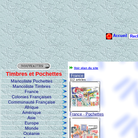
Voir plan du site
Timbres et Pochettes
France
112 articles
Mancoliste Pochettes
Mancoliste Timbres
France
Colonies Françaises
Communauté Française
Afrique
Amérique
France - Pochettes
Asie
Europe
Monde
Océanie