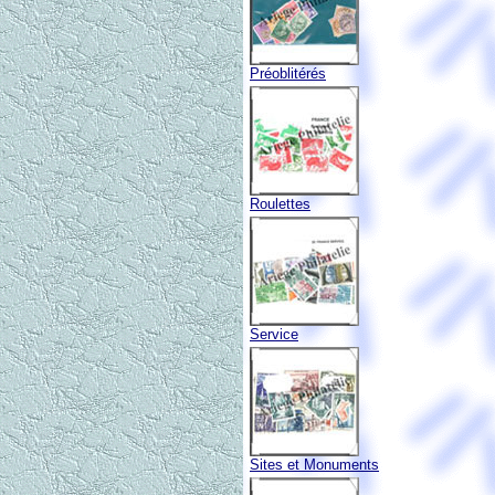
Préoblitérés
Roulettes
Service
Sites et Monuments