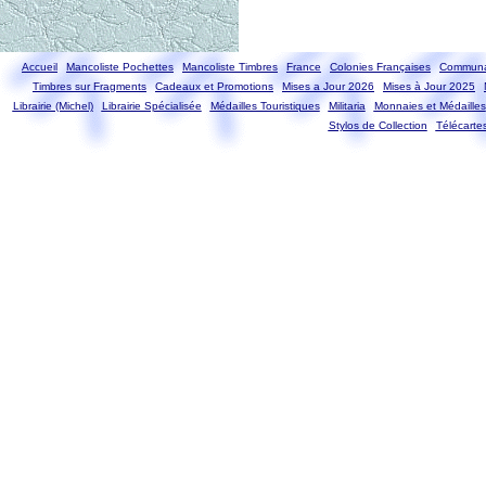
Accueil
Mancoliste Pochettes
Mancoliste Timbres
France
Colonies Françaises
Communa
Timbres sur Fragments
Cadeaux et Promotions
Mises a Jour 2026
Mises à Jour 2025
Librairie (Michel)
Librairie Spécialisée
Médailles Touristiques
Militaria
Monnaies et Médailles
Stylos de Collection
Télécarte