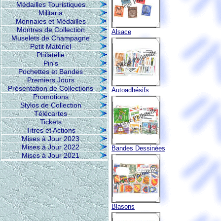
Médailles Touristiques
Militaria
Monnaies et Médailles
Montres de Collection
Alsace
Muselets de Champagne
Petit Matériel
Philatélie
Pin's
Pochettes et Bandes
Premiers Jours
Présentation de Collections
Autoadhésifs
Promotions
Stylos de Collection
Télécartes
Tickets
Titres et Actions
Mises à Jour 2023
Mises à Jour 2022
Bandes Dessinées
Mises à Jour 2021
Blasons