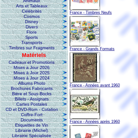
Animaux
Arts et Tableaux
Célébrités
France - Timbres Neufs
Cosmos
Disney
Divers
Flore
Sports
Transports
Timbres sur Fragments
France - Grands Formats
Matériels
Cadeaux et Promotions
Mises a Jour 2026
Mises à Jour 2025
Mises à Jour 2024
Albums Photo
France - Années avant 1960
Brochures Fabricants
Bière et Sous-Bocks
Billets - Assignats
Cartes Postales
CD et DVD-Rom - Cotation
Coffre-Fort
Documents
France - Années après 1960
Etiquettes de Vin
Librairie (Michel)
Librairie Spécialisée