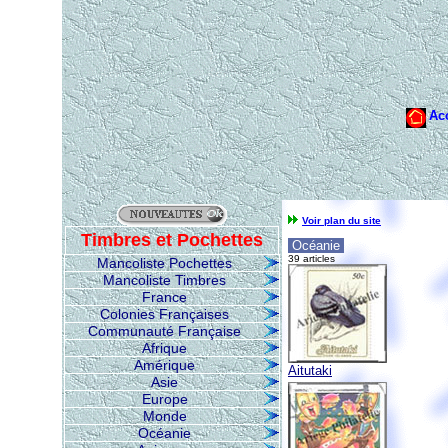
Voir plan du site
Timbres et Pochettes
Océanie
39 articles
Mancoliste Pochettes
Mancoliste Timbres
France
Colonies Françaises
Communauté Française
Afrique
Amérique
Aitutaki
Asie
Europe
Monde
Océanie