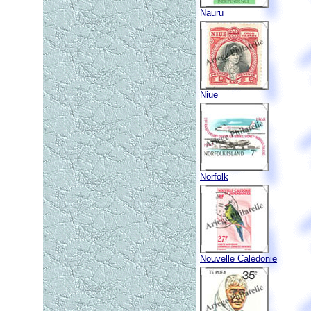
Nauru
Niue
Norfolk
Nouvelle Calédonie