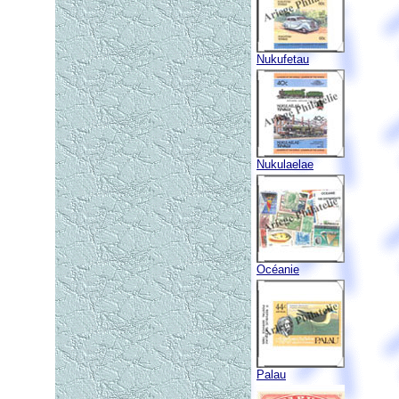
Nukufetau
Nukulaelae
Océanie
Palau