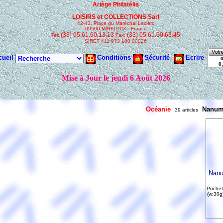
Océanie
Nanum
39 articles
Nanu
Poche
(w:30g