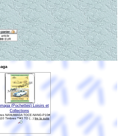
aga
maga (Pochettes) Loisirs et
Collections
ttes NANUMAGA TOCE-NANG-P10#
)10 Timbres **#3 TO (...)
lire la suite