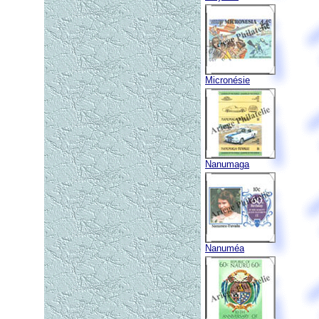
Micronésie
Nanumaga
Nanuméa