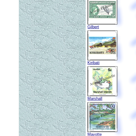
Gilbert
Kiribati
Marshall
Mayotte