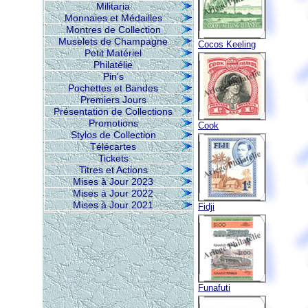
Militaria
Monnaies et Médailles
Montres de Collection
Muselets de Champagne
Cocos Keeling
Petit Matériel
Philatélie
Pin's
Pochettes et Bandes
Premiers Jours
Présentation de Collections
Promotions
Cook
Stylos de Collection
Télécartes
Tickets
Titres et Actions
Mises à Jour 2023
Mises à Jour 2022
Mises à Jour 2021
Fidji
Funafuti