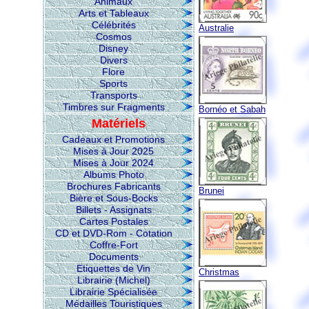
Animaux
Arts et Tableaux
Célébrités
Australie
Cosmos
Disney
Divers
Flore
Sports
Transports
Timbres sur Fragments
Bornéo et Sabah
Matériels
Cadeaux et Promotions
Mises à Jour 2025
Mises à Jour 2024
Albums Photo
Brochures Fabricants
Brunei
Bière et Sous-Bocks
Billets - Assignats
Cartes Postales
CD et DVD-Rom - Cotation
Coffre-Fort
Documents
Etiquettes de Vin
Christmas
Librairie (Michel)
Librairie Spécialisée
Médailles Touristiques