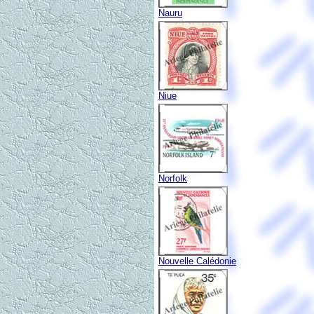
Nauru
Niue
Norfolk
Nouvelle Calédonie