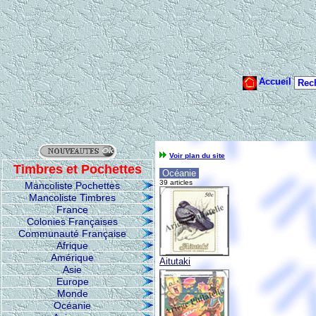
Voir plan du site
Timbres et Pochettes
Océanie
39 articles
Mancoliste Pochettes
Mancoliste Timbres
France
Colonies Françaises
Communauté Française
Afrique
Amérique
Aitutaki
Asie
Europe
Monde
Océanie