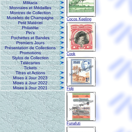
Militaria
Monnaies et Médailles
Montres de Collection
Muselets de Champagne
Cocos Keeling
Petit Matériel
Philatélie
Pin's
Pochettes et Bandes
Premiers Jours
Présentation de Collections
Promotions
Cook
Stylos de Collection
Télécartes
Tickets
Titres et Actions
Mises à Jour 2023
Mises à Jour 2022
Mises à Jour 2021
Fidji
Funafuti