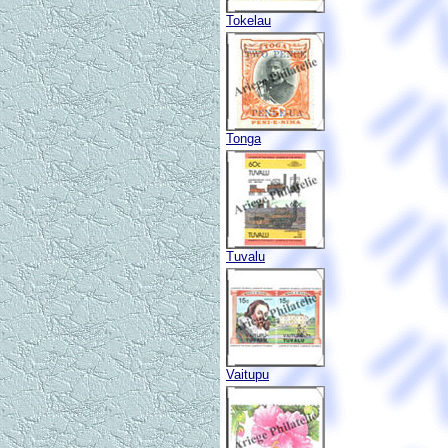
Tokelau
Tonga
Tuvalu
Vaitupu