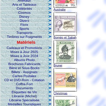
Animaux
Arts et Tableaux
Célébrités
Australie
Cosmos
Disney
Divers
Flore
Sports
Transports
Timbres sur Fragments
Bornéo et Sabah
Matériels
Cadeaux et Promotions
Mises à Jour 2025
Mises à Jour 2024
Albums Photo
Brochures Fabricants
Brunei
Bière et Sous-Bocks
Billets - Assignats
Cartes Postales
CD et DVD-Rom - Cotation
Coffre-Fort
Documents
Etiquettes de Vin
Christmas
Librairie (Michel)
Librairie Spécialisée
Médailles Touristiques