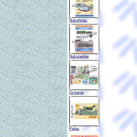
Nukufetau
Nukulaelae
Océanie
Palau