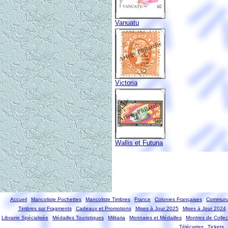
Vanuatu
Victoria
Wallis et Futuna
Accueil
Mancoliste Pochettes
Mancoliste Timbres
France
Colonies Françaises
Communa
Timbres sur Fragments
Cadeaux et Promotions
Mises à Jour 2025
Mises à Jour 2024
Librairie Spécialisée
Médailles Touristiques
Militaria
Monnaies et Médailles
Montres de Collec
Télécartes
Tickets