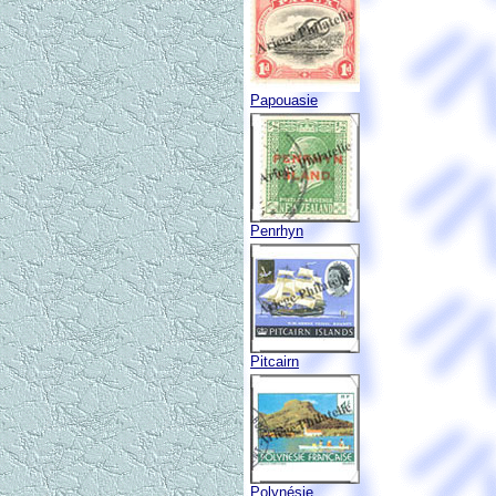
Papouasie
Penrhyn
Pitcairn
Polynésie