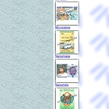
Micronésie
Nanumaga
Nanuméa