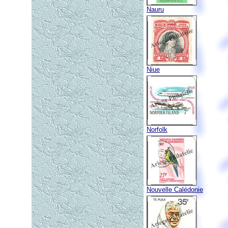
Nauru
Niue
Norfolk
Nouvelle Calédonie