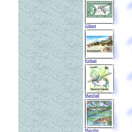
Gilbert
Kiribati
Marshall
Mayotte