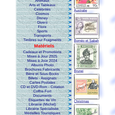
Animaux
Arts et Tableaux
Célébrités
Australie
Cosmos
Disney
Divers
Flore
Sports
Transports
Timbres sur Fragments
Bornéo et Sabah
Matériels
Cadeaux et Promotions
Mises à Jour 2025
Mises à Jour 2024
Albums Photo
Brochures Fabricants
Brunei
Bière et Sous-Bocks
Billets - Assignats
Cartes Postales
CD et DVD-Rom - Cotation
Coffre-Fort
Documents
Etiquettes de Vin
Christmas
Librairie (Michel)
Librairie Spécialisée
Médailles Touristiques