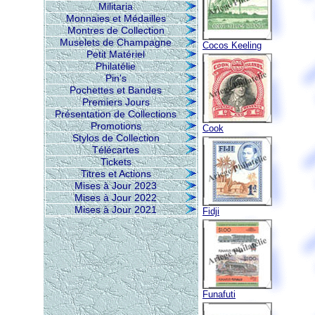
Militaria
Monnaies et Médailles
Montres de Collection
Muselets de Champagne
Cocos Keeling
Petit Matériel
Philatélie
Pin's
Pochettes et Bandes
Premiers Jours
Présentation de Collections
Promotions
Cook
Stylos de Collection
Télécartes
Tickets
Titres et Actions
Mises à Jour 2023
Mises à Jour 2022
Mises à Jour 2021
Fidji
Funafuti