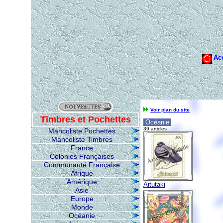
Voir plan du site
Timbres et Pochettes
Océanie
39 articles
Mancoliste Pochettes
Mancoliste Timbres
France
Colonies Françaises
Communauté Française
Afrique
Amérique
Aitutaki
Asie
Europe
Monde
Océanie