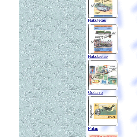
Nukufetau
Nukulaelae
Océanie
Palau