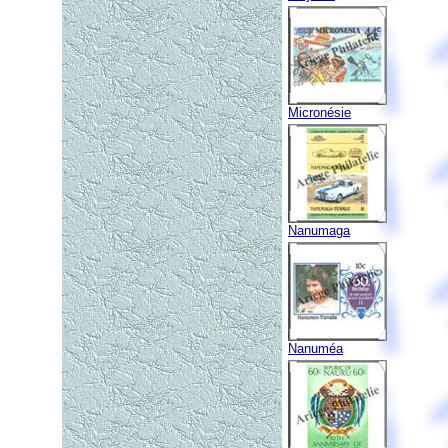
Micronésie
Nanumaga
Nanuméa