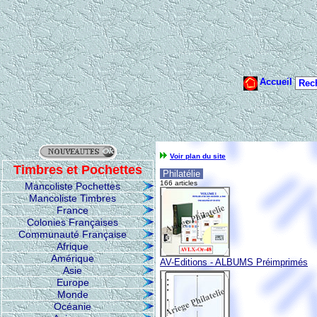
Voir plan du site
Timbres et Pochettes
Philatélie
166 articles
Mancoliste Pochettes
Mancoliste Timbres
France
Colonies Françaises
Communauté Française
Afrique
Amérique
AV-Editions - ALBUMS Préimprimés
Asie
Europe
Monde
Océanie