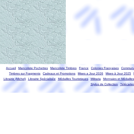
Accueil
Mancoliste Pochettes
Mancoliste Timbres
France
Colonies Françaises
Communa
Timbres sur Fragments
Cadeaux et Promotions
Mises a Jour 2026
Mises à Jour 2025
Librairie (Michel)
Librairie Spécialisée
Médailles Touristiques
Militaria
Monnaies et Médailles
Stylos de Collection
Télécarte