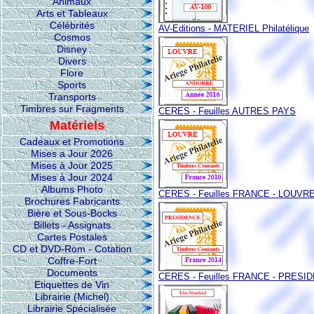
Animaux
Arts et Tableaux
Célébrités
AV-Editions - MATERIEL Philatélique
Cosmos
Disney
Divers
Flore
Sports
Transports
Timbres sur Fragments
CERES - Feuilles AUTRES PAYS
Matériels
Cadeaux et Promotions
Mises a Jour 2026
Mises à Jour 2025
Mises à Jour 2024
Albums Photo
CERES - Feuilles FRANCE - LOUVR
Brochures Fabricants
Bière et Sous-Bocks
Billets - Assignats
Cartes Postales
CD et DVD-Rom - Cotation
Coffre-Fort
Documents
CERES - Feuilles FRANCE - PRESI
Etiquettes de Vin
Librairie (Michel)
Librairie Spécialisée