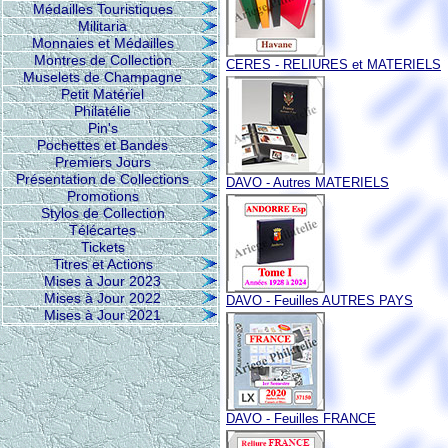
Médailles Touristiques
Militaria
Monnaies et Médailles
Montres de Collection
CERES - RELIURES et MATERIELS
Muselets de Champagne
Petit Matériel
Philatélie
Pin's
Pochettes et Bandes
Premiers Jours
Présentation de Collections
DAVO - Autres MATERIELS
Promotions
Stylos de Collection
Télécartes
Tickets
Titres et Actions
Mises à Jour 2023
Mises à Jour 2022
DAVO - Feuilles AUTRES PAYS
Mises à Jour 2021
DAVO - Feuilles FRANCE