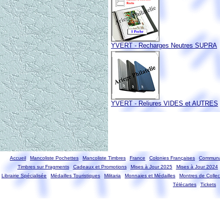
YVERT - Recharges Neutres SUPRA
YVERT - Reliures VIDES et AUTRES
Accueil
Mancoliste Pochettes
Mancoliste Timbres
France
Colonies Françaises
Communa
Timbres sur Fragments
Cadeaux et Promotions
Mises à Jour 2025
Mises à Jour 2024
Librairie Spécialisée
Médailles Touristiques
Militaria
Monnaies et Médailles
Montres de Collec
Télécartes
Tickets