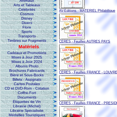
Animaux
Arts et Tableaux
Célébrités
AV-Editions - MATERIEL Philatélique
Cosmos
Disney
Divers
Flore
Sports
Transports
Timbres sur Fragments
CERES - Feuilles AUTRES PAYS
Matériels
Cadeaux et Promotions
Mises à Jour 2025
Mises à Jour 2024
Albums Photo
Brochures Fabricants
CERES - Feuilles FRANCE - LOUVR
Bière et Sous-Bocks
Billets - Assignats
Cartes Postales
CD et DVD-Rom - Cotation
Coffre-Fort
Documents
Etiquettes de Vin
CERES - Feuilles FRANCE - PRESI
Librairie (Michel)
Librairie Spécialisée
Médailles Touristiques