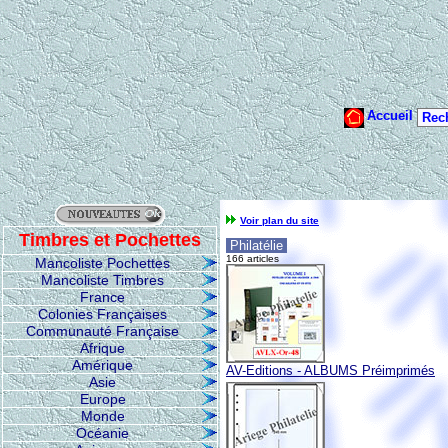
Voir plan du site
Timbres et Pochettes
Philatélie
166 articles
Mancoliste Pochettes
Mancoliste Timbres
France
Colonies Françaises
Communauté Française
Afrique
Amérique
AV-Editions - ALBUMS Préimprimés
Asie
Europe
Monde
Océanie