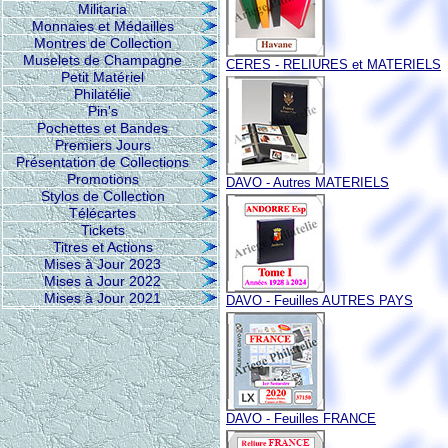
Militaria
Monnaies et Médailles
Montres de Collection
Muselets de Champagne
CERES - RELIURES et MATERIELS
Petit Matériel
Philatélie
Pin's
Pochettes et Bandes
Premiers Jours
Présentation de Collections
Promotions
DAVO - Autres MATERIELS
Stylos de Collection
Télécartes
Tickets
Titres et Actions
Mises à Jour 2023
Mises à Jour 2022
Mises à Jour 2021
DAVO - Feuilles AUTRES PAYS
DAVO - Feuilles FRANCE