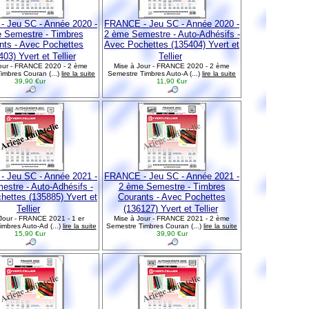
 Jeu SC - Année 2020 -
FRANCE - Jeu SC - Année 2020 -
 Semestre - Timbres
2 ème Semestre - Auto-Adhésifs -
nts - Avec Pochettes
Avec Pochettes (135404) Yvert et
03) Yvert et Tellier
Tellier
our - FRANCE 2020 - 2 ème
Mise à Jour - FRANCE 2020 - 2 ème
imbres Couran (...)
lire la suite
Semestre Timbres Auto-A (...)
lire la suite
39,90 €ur
11,90 €ur
 Jeu SC - Année 2021 -
FRANCE - Jeu SC - Année 2021 -
estre - Auto-Adhésifs -
2 ème Semestre - Timbres
hettes (135885) Yvert et
Courants - Avec Pochettes
Tellier
(136127) Yvert et Tellier
Jour - FRANCE 2021 - 1 er
Mise à Jour - FRANCE 2021 - 2 ème
mbres Auto-Ad (...)
lire la suite
Semestre Timbres Couran (...)
lire la suite
15,90 €ur
39,90 €ur