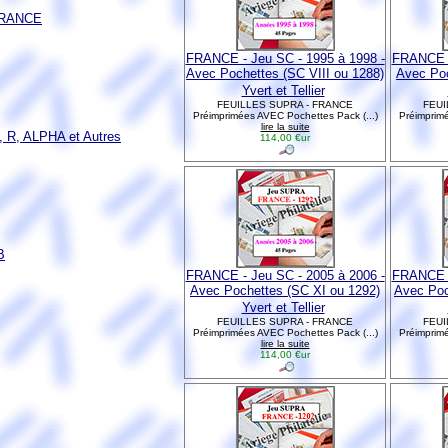
FRANCE
FRANCE - Jeu SC - 1995 à 1998 -
FRANCE -
Avec Pochettes (SC VIII ou 1288)
Avec Poc
Yvert et Tellier
FEUILLES SUPRA - FRANCE
FEUI
Préimprimées AVEC Pochettes Pack (...)
Préimprimé
lire la suite
 R, ALPHA et Autres
114,00 €ur
B
FRANCE - Jeu SC - 2005 à 2006 -
FRANCE -
Avec Pochettes (SC XI ou 1292)
Avec Poc
Yvert et Tellier
FEUILLES SUPRA - FRANCE
FEUI
Préimprimées AVEC Pochettes Pack (...)
Préimprimé
lire la suite
114,00 €ur