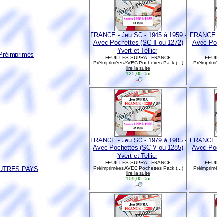
FRANCE - Jeu SC - 1945 à 1959 -
FRANCE -
Avec Pochettes (SC II ou 1272)
Avec Poc
Yvert et Tellier
réimprimés
FEUILLES SUPRA - FRANCE
FEUI
Préimprimées AVEC Pochettes Pack (...)
Préimprimé
lire la suite
125,00 €ur
FRANCE - Jeu SC - 1979 à 1985 -
FRANCE -
Avec Pochettes (SC V ou 1285)
Avec Poc
Yvert et Tellier
FEUILLES SUPRA - FRANCE
FEUI
AUTRES PAYS
Préimprimées AVEC Pochettes Pack (...)
Préimprimé
lire la suite
109,00 €ur