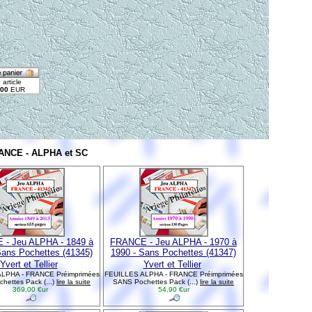
RANCE - ALPHA et SC
- Jeu ALPHA - 1849 à
FRANCE - Jeu ALPHA - 1970 à
Sans Pochettes (41345)
1990 - Sans Pochettes (41347)
Yvert et Tellier
Yvert et Tellier
LPHA - FRANCE Préimprimées
FEUILLES ALPHA - FRANCE Préimprimées
hettes Pack (...)
lire la suite
SANS Pochettes Pack (...)
lire la suite
369,00 €ur
54,90 €ur