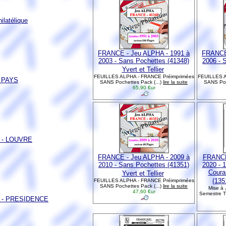
latélique
FRANCE - Jeu ALPHA - 1991 à
FRANCE 
2003 - Sans Pochettes (41348)
2006 - 
Yvert et Tellier
FEUILLES ALPHA - FRANCE Préimprimées
FEUILLES A
S PAYS
SANS Pochettes Pack (...)
lire la suite
SANS Poc
65,90 €ur
E - LOUVRE
FRANCE - Jeu ALPHA - 2009 à
FRANCE
2010 - Sans Pochettes (41351)
2020 - 
Coura
Yvert et Tellier
(1351
FEUILLES ALPHA - FRANCE Préimprimées
SANS Pochettes Pack (...)
lire la suite
Mise à 
47,60 €ur
Semestre Ti
E - PRESIDENCE