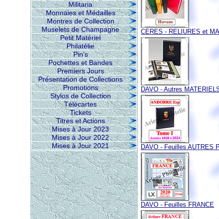
Militaria
Monnaies et Médailles
Montres de Collection
Muselets de Champagne
CERES - RELIURES et M
Petit Matériel
Philatélie
Pin's
Pochettes et Bandes
Premiers Jours
Présentation de Collections
Promotions
DAVO - Autres MATERIEL
Stylos de Collection
Télécartes
Tickets
Titres et Actions
Mises à Jour 2023
Mises à Jour 2022
Mises à Jour 2021
DAVO - Feuilles AUTRES 
DAVO - Feuilles FRANCE