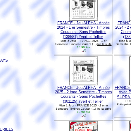
FRANCE - Jeu ALPHA - Année
FRANCE
2024 - 1 er Semestre - Timbres
2024 - 2
Courants - Sans Pochettes
Coura
(138581) Yvert et Tellier
(1387
Mise à Jour - FRANCE 2024 - 1 er
Mise à J
Semestre Timbres Courant (...)
lire la suite
Semestre T
18,90 €ur
PAYS
FRANCE - Jeu ALPHA - Année
FRANCE -
2025 - 2 ème Semestre - Timbres
Avec P
Courants - Sans Pochettes
SUPRA (9
(301125) Yvert et Tellier
FEUI
Préimprimé
Mise à Jour - FRANCE 2025 - 2 ème
Semestre Timbres Couran (...)
lire la suite
19,90 €ur
TERIELS