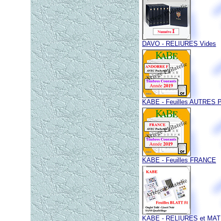
DAVO - RELIURES Vides
KABE - Feuilles AUTRES 
KABE - Feuilles FRANCE
KABE - RELIURES et MA