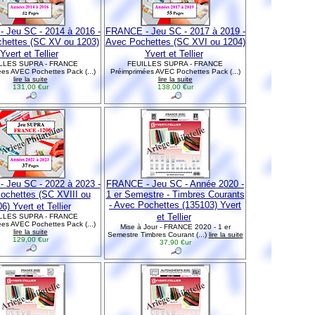
 Jeu SC - 2014 à 2016 -
FRANCE - Jeu SC - 2017 à 2019 -
hettes (SC XV ou 1203)
Avec Pochettes (SC XVI ou 1204)
Yvert et Tellier
Yvert et Tellier
LLES SUPRA - FRANCE
FEUILLES SUPRA - FRANCE
es AVEC Pochettes Pack (...)
Préimprimées AVEC Pochettes Pack (...)
lire la suite
lire la suite
131,00 €ur
138,00 €ur
 Jeu SC - 2022 à 2023 -
FRANCE - Jeu SC - Année 2020 -
ochettes (SC XVIII ou
1 er Semestre - Timbres Courants
- Avec Pochettes (135103) Yvert
6) Yvert et Tellier
et Tellier
LLES SUPRA - FRANCE
es AVEC Pochettes Pack (...)
Mise à Jour - FRANCE 2020 - 1 er
lire la suite
Semestre Timbres Courant (...)
lire la suite
129,00 €ur
37,90 €ur