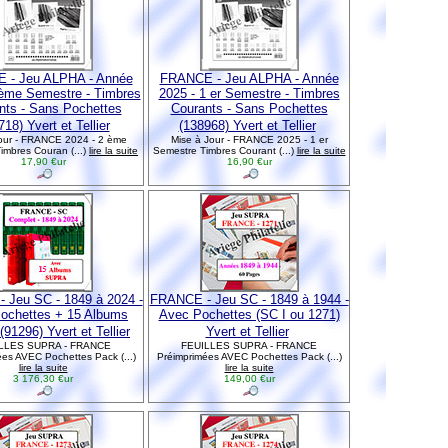
 - Jeu ALPHA - Année
FRANCE - Jeu ALPHA - Année
 ème Semestre - Timbres
2025 - 1 er Semestre - Timbres
nts - Sans Pochettes
Courants - Sans Pochettes
18) Yvert et Tellier
(138968) Yvert et Tellier
our - FRANCE 2024 - 2 ème
Mise à Jour - FRANCE 2025 - 1 er
imbres Couran (...)
lire la suite
Semestre Timbres Courant (...)
lire la suite
17,90 €ur
16,90 €ur
 Jeu SC - 1849 à 2024 -
FRANCE - Jeu SC - 1849 à 1944 -
ochettes + 15 Albums
Avec Pochettes (SC I ou 1271)
1296) Yvert et Tellier
Yvert et Tellier
LLES SUPRA - FRANCE
FEUILLES SUPRA - FRANCE
es AVEC Pochettes Pack (...)
Préimprimées AVEC Pochettes Pack (...)
lire la suite
lire la suite
3 176,30 €ur
149,00 €ur