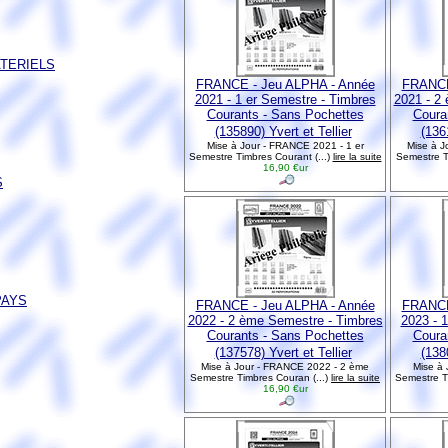
ATERIELS
FRANCE - Jeu ALPHA - Année
FRANCE
2021 - 1 er Semestre - Timbres
2021 - 2
Courants - Sans Pochettes
Coura
(135890) Yvert et Tellier
(1361
Mise à Jour - FRANCE 2021 - 1 er
Mise à J
Semestre Timbres Courant (...)
lire la suite
Semestre T
16,90 €ur
S
PAYS
FRANCE - Jeu ALPHA - Année
FRANCE
2022 - 2 ème Semestre - Timbres
2023 - 
Courants - Sans Pochettes
Coura
(137578) Yvert et Tellier
(1380
Mise à Jour - FRANCE 2022 - 2 ème
Mise à 
Semestre Timbres Couran (...)
lire la suite
Semestre Ti
16,90 €ur