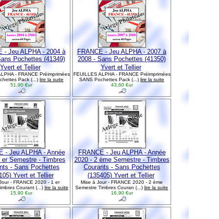
- Jeu ALPHA - 2004 à
FRANCE - Jeu ALPHA - 2007 à
Sans Pochettes (41349)
2008 - Sans Pochettes (41350)
Yvert et Tellier
Yvert et Tellier
LPHA - FRANCE Préimprimées
FEUILLES ALPHA - FRANCE Préimprimées
hettes Pack (...)
lire la suite
SANS Pochettes Pack (...)
lire la suite
51,90 €ur
43,60 €ur
 - Jeu ALPHA - Année
FRANCE - Jeu ALPHA - Année
1 er Semestre - Timbres
2020 - 2 ème Semestre - Timbres
nts - Sans Pochettes
Courants - Sans Pochettes
05) Yvert et Tellier
(135405) Yvert et Tellier
Jour - FRANCE 2020 - 1 er
Mise à Jour - FRANCE 2020 - 2 ème
mbres Courant (...)
lire la suite
Semestre Timbres Couran (...)
lire la suite
15,90 €ur
16,90 €ur