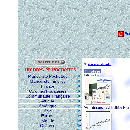
Voir plan du site
Timbres et Pochettes
Philatélie
166 articles
Mancoliste Pochettes
Mancoliste Timbres
France
Colonies Françaises
Communauté Française
Afrique
Amérique
AV-Editions - ALBUMS Pré
Asie
Europe
Monde
Océanie