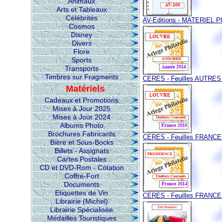
Animaux
Arts et Tableaux
Célébrités
AV-Editions - MATERIEL Phi
Cosmos
Disney
Divers
Flore
Sports
Transports
Timbres sur Fragments
CERES - Feuilles AUTRE
Matériels
Cadeaux et Promotions
Mises à Jour 2025
Mises à Jour 2024
Albums Photo
Brochures Fabricants
CERES - Feuilles FRANC
Bière et Sous-Bocks
Billets - Assignats
Cartes Postales
CD et DVD-Rom - Cotation
Coffre-Fort
Documents
Etiquettes de Vin
CERES - Feuilles FRANC
Librairie (Michel)
Librairie Spécialisée
Médailles Touristiques