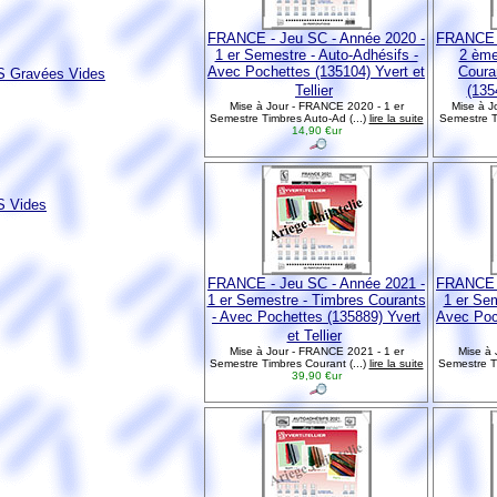
FRANCE - Jeu SC - Année 2020 -
FRANCE -
1 er Semestre - Auto-Adhésifs -
2 ème
Avec Pochettes (135104) Yvert et
Coura
 Gravées Vides
Tellier
(1354
Mise à Jour - FRANCE 2020 - 1 er
Mise à J
Semestre Timbres Auto-Ad (...)
lire la suite
Semestre T
14,90 €ur
 Vides
FRANCE - Jeu SC - Année 2021 -
FRANCE -
1 er Semestre - Timbres Courants
1 er Sem
- Avec Pochettes (135889) Yvert
Avec Poc
et Tellier
Mise à Jour - FRANCE 2021 - 1 er
Mise à 
Semestre Timbres Courant (...)
lire la suite
Semestre Ti
39,90 €ur