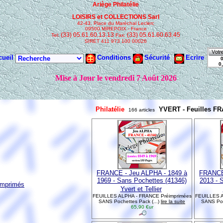
Philatélie
YVERT - Feuilles F
166 articles
FRANCE - Jeu ALPHA - 1849 à
FRANCE 
1969 - Sans Pochettes (41346)
2013 - 
imprimés
Yvert et Tellier
FEUILLES ALPHA - FRANCE Préimprimées
FEUILLES A
SANS Pochettes Pack (...)
lire la suite
SANS Poc
65,90 €ur