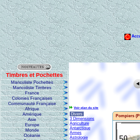
Timbres et Pochettes
Mancoliste Pochettes
Mancoliste Timbres
France
Colonies Françaises
Communauté Française
Voir plan du site
Afrique
Amérique
Divers
Pompiers (P
3 Dimensions
Asie
Agriculture
Europe
Antarctique
Monde
Armes
Océanie
Astrologie