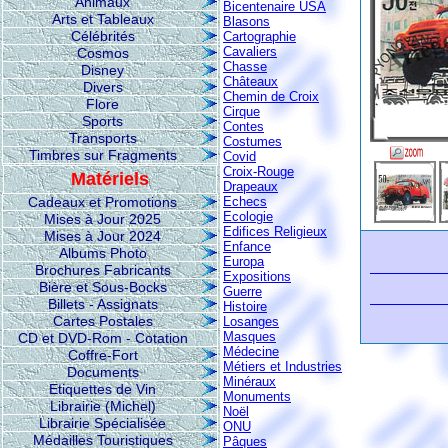
Animaux
Bicentenaire USA
Arts et Tableaux
Blasons
Célébrités
Cartographie
Cavaliers
Cosmos
Chasse
Disney
Châteaux
Divers
Chemin de Croix
Flore
Cirque
Sports
Contes
Transports
Costumes
Timbres sur Fragments
Covid
Croix-Rouge
Matériels
Drapeaux
Cadeaux et Promotions
Echecs
Ecologie
Mises à Jour 2025
Edifices Religieux
Mises à Jour 2024
Enfance
Albums Photo
Europa
Brochures Fabricants
Expositions
Bière et Sous-Bocks
Guerre
Billets - Assignats
Histoire
Cartes Postales
Losanges
Masques
CD et DVD-Rom - Cotation
Médecine
Coffre-Fort
Métiers et Industries
Documents
Minéraux
Etiquettes de Vin
Monuments
Librairie (Michel)
Noël
Librairie Spécialisée
ONU
Médailles Touristiques
Pâques