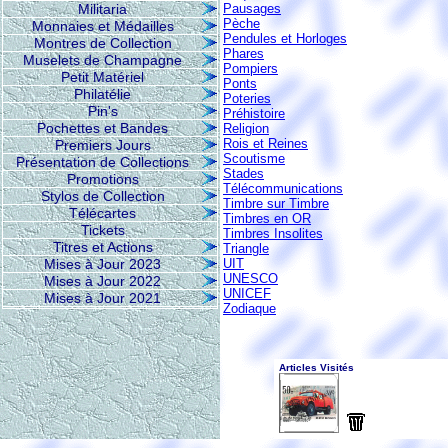
Militaria
Pausages
Pèche
Monnaies et Médailles
Pendules et Horloges
Montres de Collection
Phares
Muselets de Champagne
Pompiers
Petit Matériel
Ponts
Philatélie
Poteries
Pin's
Préhistoire
Pochettes et Bandes
Religion
Rois et Reines
Premiers Jours
Scoutisme
Présentation de Collections
Stades
Promotions
Télécommunications
Stylos de Collection
Timbre sur Timbre
Télécartes
Timbres en OR
Tickets
Timbres Insolites
Titres et Actions
Triangle
Mises à Jour 2023
UIT
UNESCO
Mises à Jour 2022
UNICEF
Mises à Jour 2021
Zodiaque