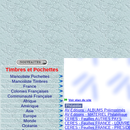
Timbres et Pochettes
Mancoliste Pochettes
Mancoliste Timbres
France
Colonies Françaises
Communauté Française
Voir plan du site
Afrique
Amérique
Philatélie
AV-Editions - ALBUMS Préimprimés
Asie
AV-Editions - MATERIEL Philatélique
Europe
CERES - Feuilles AUTRES PAYS
Monde
CERES - Feuilles FRANCE - LOUVRE
Océanie
CERES - Feuilles FRANCE - PRESI