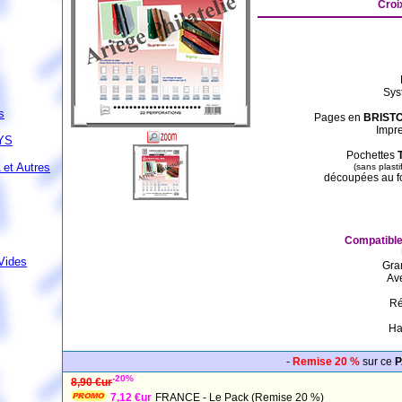
Croi
Sys
s
Pages en
BRISTO
Impr
YS
Pochettes
et Autres
(sans plasti
découpées au fo
Compatible
Vides
Gra
Ave
Ré
Ha
-
Remise 20 %
sur ce
P
-20%
8,90 €ur
7,12 €ur
FRANCE - Le Pack (Remise 20 %)