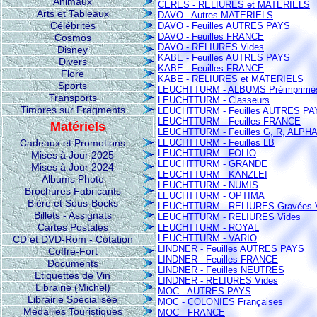
Animaux
CERES - RELIURES et MATERIELS
Arts et Tableaux
DAVO - Autres MATERIELS
Célébrités
DAVO - Feuilles AUTRES PAYS
DAVO - Feuilles FRANCE
Cosmos
DAVO - RELIURES Vides
Disney
KABE - Feuilles AUTRES PAYS
Divers
KABE - Feuilles FRANCE
Flore
KABE - RELIURES et MATERIELS
Sports
LEUCHTTURM - ALBUMS Préimprimé
Transports
LEUCHTTURM - Classeurs
Timbres sur Fragments
LEUCHTTURM - Feuilles AUTRES PA
LEUCHTTURM - Feuilles FRANCE
Matériels
LEUCHTTURM - Feuilles G, R, ALPHA 
Cadeaux et Promotions
LEUCHTTURM - Feuilles LB
LEUCHTTURM - FOLIO
Mises à Jour 2025
LEUCHTTURM - GRANDE
Mises à Jour 2024
LEUCHTTURM - KANZLEI
Albums Photo
LEUCHTTURM - NUMIS
Brochures Fabricants
LEUCHTTURM - OPTIMA
Bière et Sous-Bocks
LEUCHTTURM - RELIURES Gravées 
Billets - Assignats
LEUCHTTURM - RELIURES Vides
Cartes Postales
LEUCHTTURM - ROYAL
LEUCHTTURM - VARIO
CD et DVD-Rom - Cotation
LINDNER - Feuilles AUTRES PAYS
Coffre-Fort
LINDNER - Feuilles FRANCE
Documents
LINDNER - Feuilles NEUTRES
Etiquettes de Vin
LINDNER - RELIURES Vides
Librairie (Michel)
MOC - AUTRES PAYS
Librairie Spécialisée
MOC - COLONIES Françaises
Médailles Touristiques
MOC - FRANCE