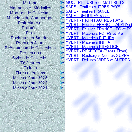
Militaria
MOC - RELIURES et MATERIELS
SAFE - Feuilles AUTRES PAYS
Monnaies et Médailles
SAFE - Feuilles FRANCE
Montres de Collection
SAFE - RELIURES Vides
Muselets de Champagne
YVERT - Feuilles AUTRES PAYS
Petit Matériel
YVERT - Feuilles FRANCE - ALPHA e
Philatélie
YVERT - Feuilles FRANCE - FO et FS
Pin's
YVERT - Matériels FO, FS et MS
Pochettes et Bandes
YVERT - Matériels FUTURA
YVERT - Matériels INITIA
Premiers Jours
YVERT - Matériels PRESTIGE
Présentation de Collections
YVERT - PERFECTA (Pages Fixes)
Promotions
YVERT - Recharges Neutres SUPRA
Stylos de Collection
YVERT - Reliures VIDES et AUTRES
Télécartes
Tickets
Titres et Actions
Mises à Jour 2023
Mises à Jour 2022
Mises à Jour 2021