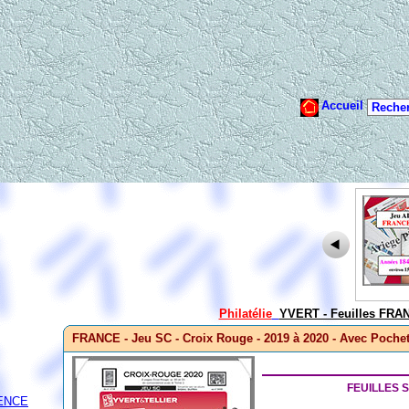
Philatélie
YVERT - Feuilles FRA
FRANCE - Jeu SC - Croix Rouge - 2019 à 2020 - Avec Pochet
FEUILLES
DENCE