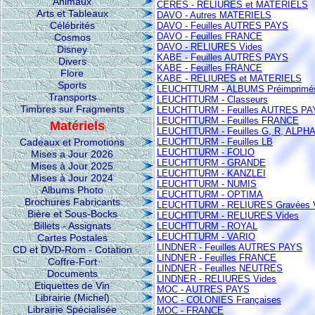
Animaux
CERES - RELIURES et MATERIELS
Arts et Tableaux
DAVO - Autres MATERIELS
Célébrités
DAVO - Feuilles AUTRES PAYS
DAVO - Feuilles FRANCE
Cosmos
DAVO - RELIURES Vides
Disney
KABE - Feuilles AUTRES PAYS
Divers
KABE - Feuilles FRANCE
Flore
KABE - RELIURES et MATERIELS
Sports
LEUCHTTURM - ALBUMS Préimprimé
Transports
LEUCHTTURM - Classeurs
Timbres sur Fragments
LEUCHTTURM - Feuilles AUTRES PA
LEUCHTTURM - Feuilles FRANCE
Matériels
LEUCHTTURM - Feuilles G, R, ALPHA 
Cadeaux et Promotions
LEUCHTTURM - Feuilles LB
LEUCHTTURM - FOLIO
Mises a Jour 2026
LEUCHTTURM - GRANDE
Mises à Jour 2025
LEUCHTTURM - KANZLEI
Mises à Jour 2024
LEUCHTTURM - NUMIS
Albums Photo
LEUCHTTURM - OPTIMA
Brochures Fabricants
LEUCHTTURM - RELIURES Gravées 
Bière et Sous-Bocks
LEUCHTTURM - RELIURES Vides
Billets - Assignats
LEUCHTTURM - ROYAL
LEUCHTTURM - VARIO
Cartes Postales
LINDNER - Feuilles AUTRES PAYS
CD et DVD-Rom - Cotation
LINDNER - Feuilles FRANCE
Coffre-Fort
LINDNER - Feuilles NEUTRES
Documents
LINDNER - RELIURES Vides
Etiquettes de Vin
MOC - AUTRES PAYS
Librairie (Michel)
MOC - COLONIES Françaises
Librairie Spécialisée
MOC - FRANCE