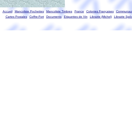
Accueil
Mancoliste Pochettes
Mancoliste Timbres
France
Colonies Françaises
Communaut
Cartes Postales
Coffre-Fort
Documents
Etiquettes de Vin
Librairie (Michel)
Librairie Spéc