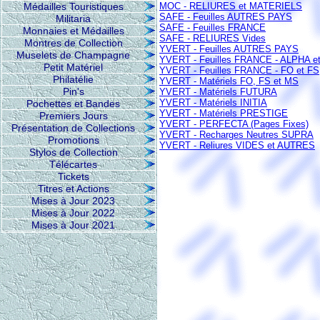
Médailles Touristiques
MOC - RELIURES et MATERIELS
SAFE - Feuilles AUTRES PAYS
Militaria
SAFE - Feuilles FRANCE
Monnaies et Médailles
SAFE - RELIURES Vides
Montres de Collection
YVERT - Feuilles AUTRES PAYS
Muselets de Champagne
YVERT - Feuilles FRANCE - ALPHA e
Petit Matériel
YVERT - Feuilles FRANCE - FO et FS
Philatélie
YVERT - Matériels FO, FS et MS
Pin's
YVERT - Matériels FUTURA
YVERT - Matériels INITIA
Pochettes et Bandes
YVERT - Matériels PRESTIGE
Premiers Jours
YVERT - PERFECTA (Pages Fixes)
Présentation de Collections
YVERT - Recharges Neutres SUPRA
Promotions
YVERT - Reliures VIDES et AUTRES
Stylos de Collection
Télécartes
Tickets
Titres et Actions
Mises à Jour 2023
Mises à Jour 2022
Mises à Jour 2021