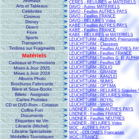
Animaux
CERES - RELIURES et MATERIELS
Arts et Tableaux
DAVO - Autres MATERIELS
Célébrités
DAVO - Feuilles AUTRES PAYS
DAVO - Feuilles FRANCE
Cosmos
DAVO - RELIURES Vides
Disney
KABE - Feuilles AUTRES PAYS
Divers
KABE - Feuilles FRANCE
Flore
KABE - RELIURES et MATERIELS
Sports
LEUCHTTURM - ALBUMS Préimprimé
Transports
LEUCHTTURM - Classeurs
Timbres sur Fragments
LEUCHTTURM - Feuilles AUTRES PA
LEUCHTTURM - Feuilles FRANCE
Matériels
LEUCHTTURM - Feuilles G, R, ALPHA 
Cadeaux et Promotions
LEUCHTTURM - Feuilles LB
LEUCHTTURM - FOLIO
Mises à Jour 2025
LEUCHTTURM - GRANDE
Mises à Jour 2024
LEUCHTTURM - KANZLEI
Albums Photo
LEUCHTTURM - NUMIS
Brochures Fabricants
LEUCHTTURM - OPTIMA
Bière et Sous-Bocks
LEUCHTTURM - RELIURES Gravées 
Billets - Assignats
LEUCHTTURM - RELIURES Vides
Cartes Postales
LEUCHTTURM - ROYAL
LEUCHTTURM - VARIO
CD et DVD-Rom - Cotation
LINDNER - Feuilles AUTRES PAYS
Coffre-Fort
LINDNER - Feuilles FRANCE
Documents
LINDNER - Feuilles NEUTRES
Etiquettes de Vin
LINDNER - RELIURES Vides
Librairie (Michel)
MOC - AUTRES PAYS
Librairie Spécialisée
MOC - COLONIES Françaises
Médailles Touristiques
MOC - FRANCE