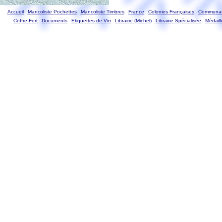
Accueil
Mancoliste Pochettes
Mancoliste Timbres
France
Colonies Françaises
Communau
Coffre-Fort
Documents
Etiquettes de Vin
Librairie (Michel)
Librairie Spécialisée
Médaill