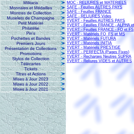
Militaria
MOC - RELIURES et MATERIELS
SAFE - Feuilles AUTRES PAYS
Monnaies et Médailles
SAFE - Feuilles FRANCE
Montres de Collection
SAFE - RELIURES Vides
Muselets de Champagne
YVERT - Feuilles AUTRES PAYS
Petit Matériel
YVERT - Feuilles FRANCE - ALPHA e
Philatélie
YVERT - Feuilles FRANCE - FO et FS
Pin's
YVERT - Matériels FO, FS et MS
Pochettes et Bandes
YVERT - Matériels FUTURA
YVERT - Matériels INITIA
Premiers Jours
YVERT - Matériels PRESTIGE
Présentation de Collections
YVERT - PERFECTA (Pages Fixes)
Promotions
YVERT - Recharges Neutres SUPRA
Stylos de Collection
YVERT - Reliures VIDES et AUTRES
Télécartes
Tickets
Titres et Actions
Mises à Jour 2023
Mises à Jour 2022
Mises à Jour 2021